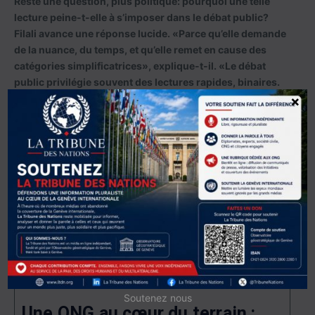
Reste une question, plus politique: pourquoi une telle
lecture peine-t-elle à s’imposer dans le débat public?
Filali avance une réponse lucide. «Parce qu’elle demande
de la nuance, du temps, et qu’elle remet en cause des
catégories simplificatrices», explique-t-il. «Le débat
public privilégie souvent des lectures rapides, binaires.
Or, face à un phénomène aussi complexe, nous avons
×
besoin de profondeur.»
En conclusion, la thèse d’Abdelkader Filali dépasse
largement le seul cadre de l’étude du jihadisme. Elle
interroge notre rapport contemporain au réel, à l’image, à
la violence. «Nous vivons dans un monde où la violence
se fabrique aussi dans les récits et les écrans», résume-
t-il. «Comprendre cela, c’est déjà commencer à en limiter
les effets.»
Soutenez nous
Une ONG au cœur du terrain :