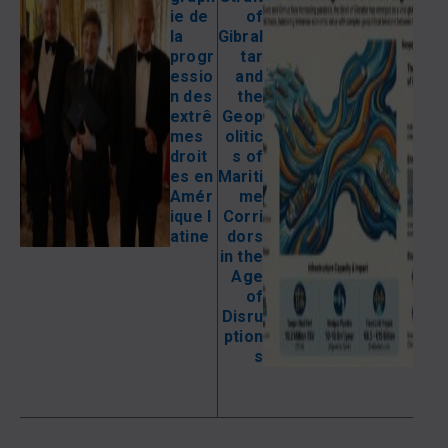
ie de
of
la
Gibral
progr
tar
essio
and
n des
the
extrê
Geop
mes
olitic
droit
s of
es en
Mariti
Amér
me
ique l
Corri
atine
dors
in the
Age
of
Disru
ption
s