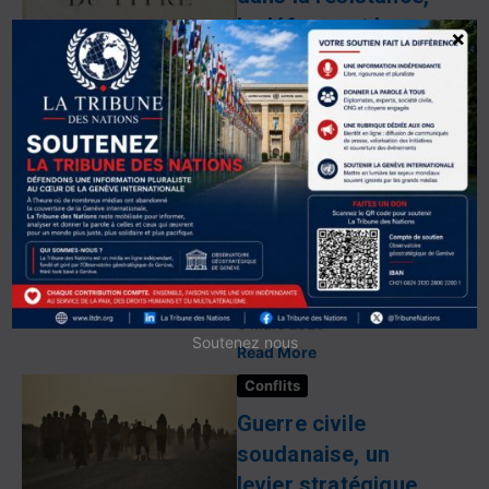
la défense et la
×
résilience des
nations
Sébastien Thiery, stagiaire
analyste à l’Observatoire
Géostratégique de Genève,
en partenariat avec l’ARC et
l’IFRIE L’ambition première
de toute nation reconnue
comme telle par le droit
internationa...
Sébastien Thiery
6 mars 2026
Soutenez nous
Read More
Conflits
Guerre civile
soudanaise, un
levier stratégique