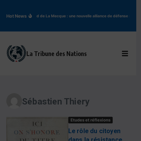
Aller au contenu
Hot News
Accord de La Mecque : une nouvelle alliance de défense redes
La Tribune des Nations
Sébastien Thiery
Etudes et réflexions
Le rôle du citoyen
dans la résistance,