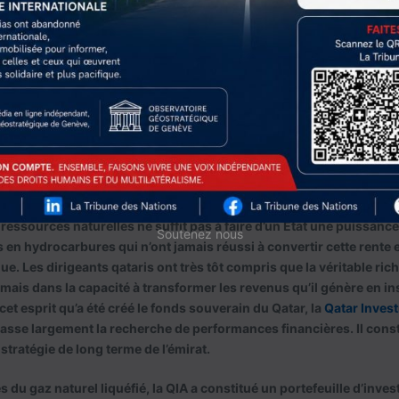
re a également créé une contrainte stratégique. L’exploitation du
ons entre Doha et Téhéran. Les deux pays, bien que rivaux sur certa
opropriétaires de cette ressource exceptionnelle. Aucun des deux 
n durablement menacé.
r la richesse en puissance
ssources naturelles ne suffit pas à faire d’un État une puissance 
Soutenez nous
 en hydrocarbures qui n’ont jamais réussi à convertir cette rente 
e. Les dirigeants qataris ont très tôt compris que la véritable ric
mais dans la capacité à transformer les revenus qu’il génère en i
et esprit qu’a été créé le fonds souverain du Qatar, la
Qatar Inves
asse largement la recherche de performances financières. Il const
 stratégie de long terme de l’émirat.
 du gaz naturel liquéfié, la QIA a constitué un portefeuille d’inve