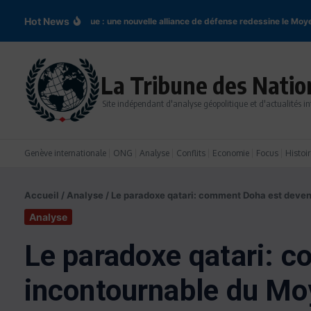
Aller au contenu
Hot News
rd de La Mecque : une nouvelle alliance de défense redessine le Moyen-Orie
La Tribune des Natio
Site indépendant d'analyse géopolitique et d'actualités in
Genève internationale
ONG
Analyse
Conflits
Economie
Focus
Histoir
Accueil
/
Analyse
/
Le paradoxe qatari: comment Doha est deven
Analyse
Le paradoxe qatari: 
incontournable du Mo