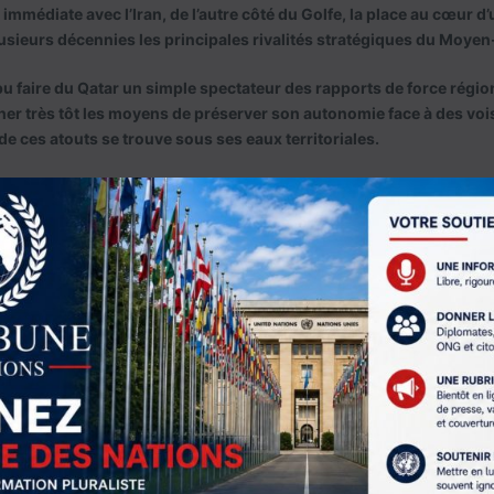
immédiate avec l’Iran, de l’autre côté du Golfe, la place au cœur d
sieurs décennies les principales rivalités stratégiques du Moyen
pu faire du Qatar un simple spectateur des rapports de force région
her très tôt les moyens de préserver son autonomie face à des vo
de ces atouts se trouve sous ses eaux territoriales.
ndement de la puissance qatarie
l’Iran le plus vaste gisement de gaz naturel au monde. Exploité so
et de South Pars côté iranien, ce gigantesque réservoir représente 
. Cette richesse énergétique a profondément transformé le pays. 
t devenu l’un des principaux exportateurs mondiaux de gaz naturel 
considérables et les moyens financiers d’une politique étrangère