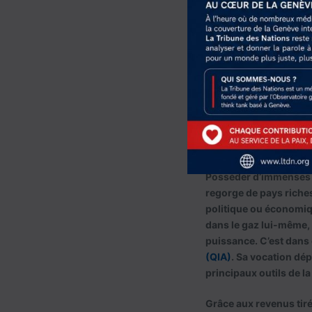
Mais cette rente gaziè
la stabilité des relati
régionaux, demeurent c
ce patrimoine commu
Transforme
Posséder d’immenses re
regorge de pays riches
politique ou économiqu
dans le gaz lui-même, 
puissance. C’est dans c
(QIA)
. Sa vocation dép
principaux outils de la
Grâce aux revenus tirés