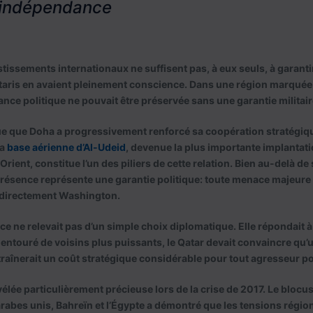
l’indépendance
stissements internationaux ne suffisent pas, à eux seuls, à garantir
ataris en avaient pleinement conscience. Dans une région marquée p
nce politique ne pouvait être préservée sans une garantie militair
ue que Doha a progressivement renforcé sa coopération stratégiqu
la
base aérienne d’Al-Udeid
⁠, devenue la plus importante implantati
ient, constitue l’un des piliers de cette relation. Bien au-delà d
présence représente une garantie politique: toute menace majeure 
r directement Washington.
nce ne relevait pas d’un simple choix diplomatique. Elle répondait
at entouré de voisins plus puissants, le Qatar devait convaincre qu
raînerait un coût stratégique considérable pour tout agresseur po
vélée particulièrement précieuse lors de la crise de 2017. Le blocu
arabes unis, Bahreïn et l’Égypte a démontré que les tensions régio