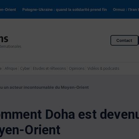
nt
Pologne-Ukraine : quand la solidarité prend fin
Ormuz : l’Iran tient l
ns
Contact
ternationales
e
Afrique
Cyber
Etudes et réflexions
Opinions
Vidéos & podcasts
u un acteur incontournable du Moyen-Orient
comment Doha est devenu
yen-Orient