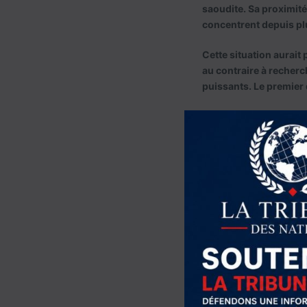
saoudite. Sa proximité 
concentrent depuis plu
Cette situation aurait 
au contraire à recherc
puissants. Le premier 
Le gaz, fo
Le Qatar partage avec 
Field
par
QatarEnergy
prospérité de l’émirat
décennies, le Qatar es
procurant des revenus 
ambitieuse.