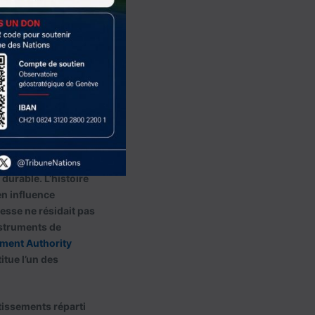
 gisement dépend de
ins dossiers
n’a intérêt à voir
durable. L’histoire
en influence
hesse ne résidait pas
nstruments de
tment Authority
itue l’un des
stissements réparti