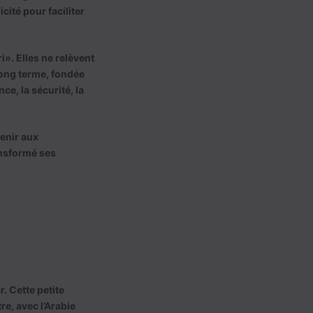
cité pour faciliter
». Elles ne relèvent
 long terme, fondée
e, la sécurité, la
venir aux
ansformé ses
. Cette petite
re, avec l’Arabie