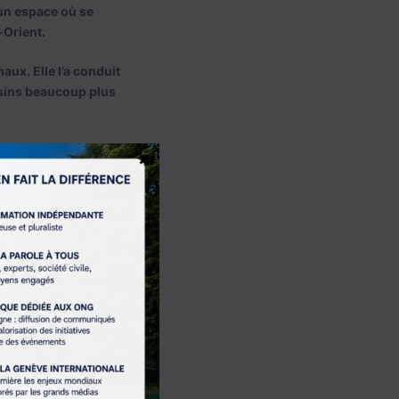
’un espace où se
-Orient.
aux. Elle l’a conduit
isins beaucoup plus
×
us le nom de
North
le socle de la
En quelques
liquéfié (GNL), lui
 particulièrement