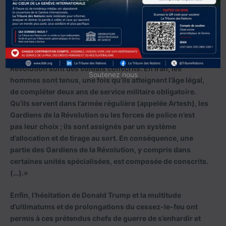
critiqueraient leurs décisions. Ils prennent le risque d’être
accusés d’espionnage au profit de l’Etat sioniste.
Il faut dire, explique Mohsen Sazegara, qu’«une grande
partie des membres subalternes des Gardiens de la
Révolution sont des soldats conscrits. En Iran, les
Soutenez nous
hommes sont tenus, une fois qu’ils atteignent l’âge légal,
de compléter deux ans de service militaire obligatoire.
Qu’ils servent dans l’armée régulière (appelée Artesh), les
Gardiens de la Révolution ou les forces de police n’est
pas leur choix ; ils sont assignés par un système
d’allocation et de tirage au sort. En conséquence, une
partie des Gardiens de la Révolution, y compris dans
certaines unités spécialisées, est composée de conscrits.
(…).»
Enfin, l’hésitation de Donald Trump et la multitude
d’ultimatums et de prolongations du cessez-le-feu ont
permis à ces prétendus chefs de guerre de s’enhardir et