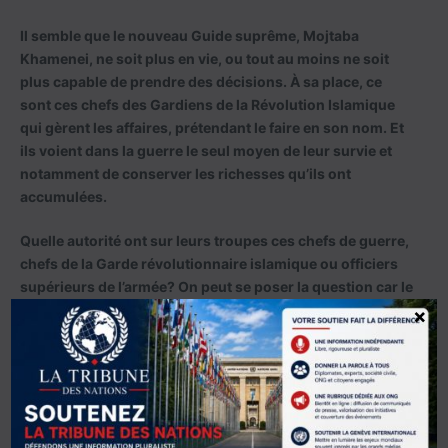
Il semble que le nouveau Guide suprême, Mojtaba
Khamenei, ne soit plus en vie, ou tout au moins ne soit
plus capable de prendre des décisions. À sa place, ce
sont ces chefs des Gardiens de la Révolution Islamique
qui gèrent les affaires, prétendant le faire en son nom. Et
ils voient dans la guerre le seul moyen de leur survie et
notamment de conserver les richesses qu’ils ont
accumulées.
Quelle autorité ont sur leurs troupes ces chefs de guerre,
chefs de la Garde révolutionnaire islamique ou officiers
supérieurs de l’armée? On peut se poser la question car le
ressentiment envers eux de la part de leurs subordonnés
×
est très fort. Ils leur reprochent de se cacher avec leurs
familles dans des zones sûres loin des bombardements,
alors qu’eux, les officiers de rang inférieur et les soldats,
sont maintenus au sein de bases qu’ils savent être la cible
de frappes. Ils ont le sentiment d’être utilisés comme
boucliers humains. Et gare aux officiers et soldats qui