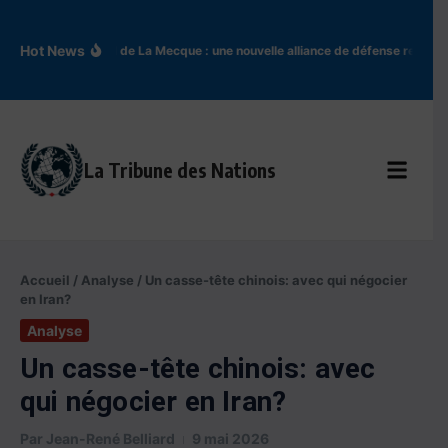
Aller au contenu
Hot News
Accord de La Mecque : une nouvelle alliance de défense redessi
La Tribune des Nations
Accueil
/
Analyse
/
Un casse-tête chinois: avec qui négocier
en Iran?
Analyse
Un casse-tête chinois: avec
qui négocier en Iran?
Par
Jean-René Belliard
9 mai 2026