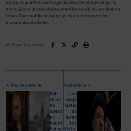
de croire que l’Iran est à égalité avec l’Amérique et qu’ils
ont toujours la capacité de contrôler la région, de l’Irak au
Liban. Sans oublier la haine qu’ils vouent envers les
monarchies du Golfe.
Share this Article
Previous Article
Next Article
Will
Les
Orbá
négo
n’s
ciatio
spect
ns
er
avec
haunt
les
Europ
Etats-