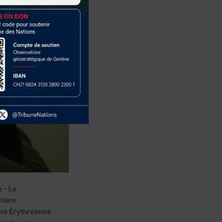
 – Le
mière
eune Érythréenne