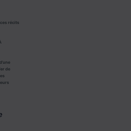
ces récits
À
d’une
fer de
Des
seurs
e