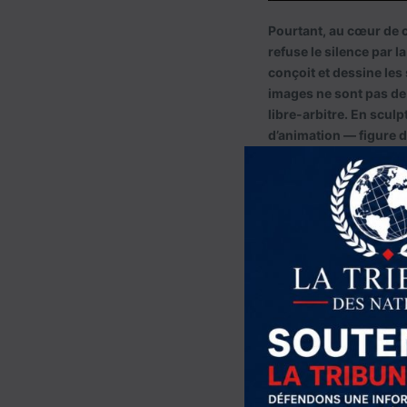
Pourtant, au cœur de ce
refuse le silence par 
conçoit et dessine les
images ne sont pas de 
libre-arbitre. En sculp
d’animation — figure d
esthétique. L’art devie
« migrante » subissant
contrôle de sa propre v
De l’Érythr