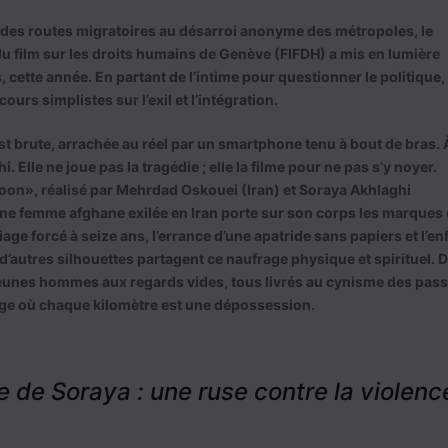
 des routes migratoires au désarroi anonyme des métropoles, le
 du film sur les droits humains de Genève (FIFDH) a mis en lumière
cette année. En partant de l’intime pour questionner le politique, 
ours simplistes sur l’exil et l’intégration.
est brute, arrachée au réel par un smartphone tenu à bout de bras. 
. Elle ne joue pas la tragédie ; elle la filme pour ne pas s’y noyer.
oon», réalisé par Mehrdad Oskouei (Iran) et Soraya Akhlaghi
une femme afghane exilée en Iran porte sur son corps les marques 
iage forcé à seize ans, l’errance d’une apatride sans papiers et l’en
, d’autres silhouettes partagent ce naufrage physique et spirituel. 
eunes hommes aux regards vides, tous livrés au cynisme des pas
age où chaque kilomètre est une dépossession.
e de Soraya : une ruse contre la violenc