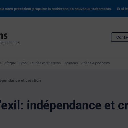
s précédent propulse la recherche de nouveaux traitements
Et si les démoc
ns
Conta
ternationales
e
Afrique
Cyber
Etudes et réflexions
Opinions
Vidéos & podcasts
ndépendance et création
l’exil: indépendance et c