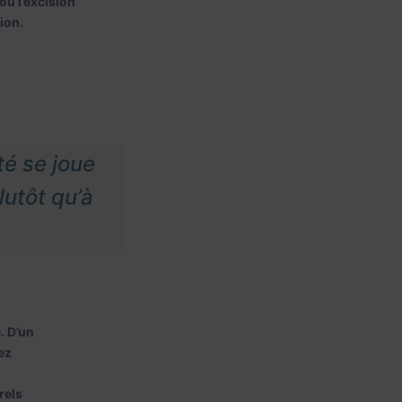
où l’excision
ion.
té se joue
lutôt qu’à
. D’un
ez
rels