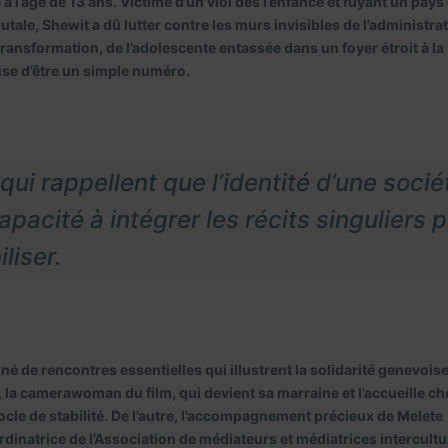
à l’âge de 13 ans. Victime d’un viol dès l’enfance et fuyant un pays 
tale, Shewit a dû lutter contre les murs invisibles de l’administrat
ransformation, de l’adolescente entassée dans un foyer étroit à la
se d’être un simple numéro.
qui rappellent que l’identité d’une socié
pacité à intégrer les récits singuliers p
iliser.
é de rencontres essentielles qui illustrent la solidarité genevoise
, la camerawoman du film, qui devient sa marraine et l’accueille ch
 socle de stabilité. De l’autre, l’accompagnement précieux de Melete
natrice de l’Association de médiateurs et médiatrices intercultu