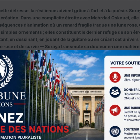
tte détresse, la résilience advient grâce à l’art et à la poésie. Sora
la création. Dans une complicité étroite avec Mehrdad Oskouei, elle
 séquences d’animation où un renard fragile traque une lune rose.
simples ornements ; elles constituent le dernier refuge de son êtr
tant, en dessinant, en jouant de la guitare ou en créant cet univers
e ruse et de survie — Soraya transmute sa douleur en une matière
nt ici un territoire inviolable, un espace où la protagoniste n’est pl
 un destin collectif impersonnel, mais une artiste singulière repre
ie face à l’horreur.
ée à Genève : le temps long de l’émanci