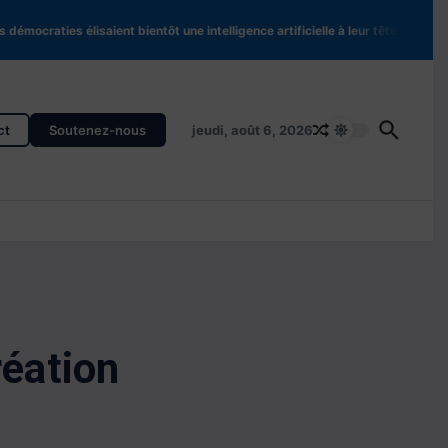
raties élisaient bientôt une intelligence artificielle à leur tête ?
Ceuta et Me
ct
Soutenez-nous
jeudi, août 6, 2026
réation