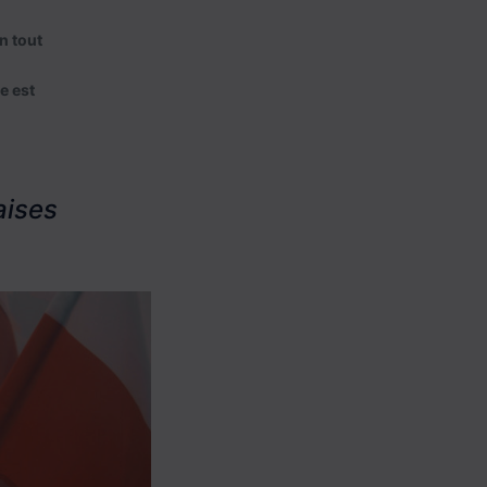
n tout
e est
aises