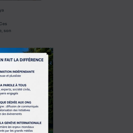
ya
 Ces
e, son
us une
×
nant le
pation