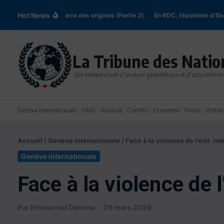
Aller au contenu
Hot News
’ de Kyiv: la guerre des origines (Partie 2)
En RDC, l’épidémie d’Ebola san
La Tribune des Natio
Site indépendant d'analyse géopolitique et d'actualités in
Genève internationale
ONG
Analyse
Conflits
Economie
Focus
Histoir
Accueil
/
Genève internationale
/
Face à la violence de l’exil: i
Genève internationale
Face à la violence de 
Par
Emmanuel Deonna
26 mars 2026