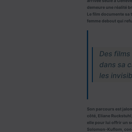
arrivée seule à Genève 
demeure une réalité bru
Le film documente sa t
femme debout qui refu
Des films 
dans sa ca
les invisib
Son parcours est jalonn
côté, Eliane Ruckstuhl
elle pour lui offrir un
Solomon-Kuflom, coordi