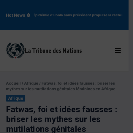
Aller au contenu
Hot News
En RDC, l’épidémie d’Ebola sans précédent propulse la recherche d
La Tribune des Nations
Accueil
/
Afrique
/
Fatwas, foi et idées fausses : briser les
mythes sur les mutilations génitales féminines en Afrique
Afrique
Fatwas, foi et idées fausses :
briser les mythes sur les
mutilations génitales