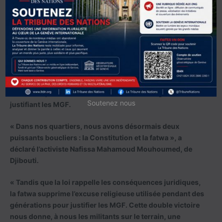
situation
Dans de nombreux pays où les mutilations génitales
féminines restent profondément ancrées, de nouvelles
législations contribuent peu à peu à inverser la tendance.
À Djibouti, en Érythrée et en Somalie, des érudits
islamiques ont publié en 2025 une fatwa nationale
affirmant qu’il n’existe aucun fondement religieux
Soutenez nous
justifiant les MGF.
« Dans nos quartiers, nous avons désormais deux
puissants boucliers : la Constitution et la fatwa », a
déclaré l’activiste Nafissa Mahamoud Mouhoumed, de
Djibouti.
« Tandis que la loi rappelle les conséquences juridiques,
la fatwa supprime l’excuse religieuse utilisée pendant des
générations pour justifier les MGF. Cette double victoire
nous donne, à nous les militants sur le terrain, une