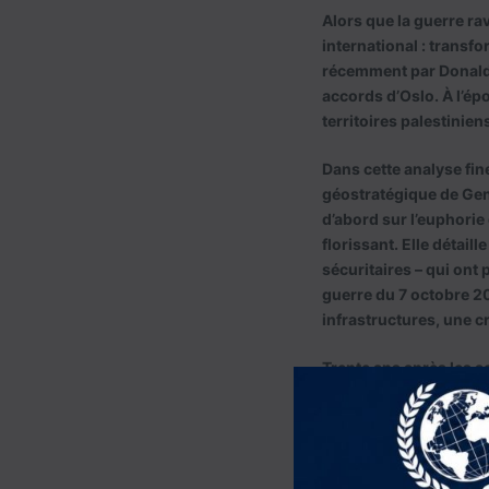
Alors que la guerre rav
international : transf
récemment par Donald 
accords d’Oslo. À l’ép
territoires palestinie
Dans cette analyse fin
géostratégique de Genè
d’abord sur l’euphorie
florissant. Elle détai
sécuritaires – qui ont
guerre du 7 octobre 2
infrastructures, une 
Trente ans après les 
mirage, enseveli sous 
simple reconstruction 
l’avenir de Gaza — une