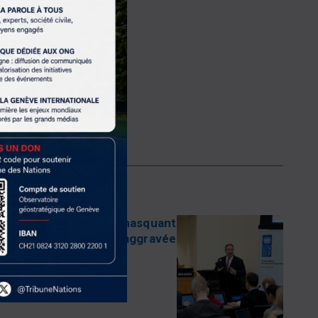
propose ainsi une
otre époque.
sance en trompe-l’œil masquant
crise de subsistance aggravée