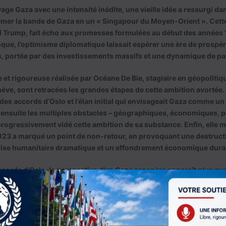
age Gaza avec une intensité inédite, une vieille idée a ressurgi da
ormer la bande de Gaza en un « Singapour du Moyen-Orient ». Cette
Trump, fait écho aux promesses formulées au début des années 
oque, l’optimisme diplomatique laissait espérer une ère de prospér
ns, portée par des investissements massifs et une dynamique de pa
e et rigoureuse réalisée par Océane De Bie, stagiaire en géopolitiq
ve, sont retracées les grandes étapes de cette ambition avortée. 
 des accords d’Oslo et l’élan initial qui envisageait Gaza comme 
lle ensuite les multiples obstacles – géographiques, économiques, p
 progressivement vidé cette ambition de sa substance. Enfin, elle
023 a marqué un point de non-retour, en provoquant une destruc
crise humanitaire dramatique et un effondrement économique dura
accords d’Oslo, la perspective d’un Gaza prospère apparaît plus q
les décombres d’une guerre incessante et d’un échec politique pr
matérielle, c’est une refondation politique et institutionnelle qu’
 tâche titanesque, mais indispensable.