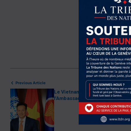
Cette analyse, intitulé
lecture lucide et esse
1._
Télécharger
Share this Article
Previous Article
Le Vietnam face aux défis mondi
l’Ambassadeur Mai Phan Dung