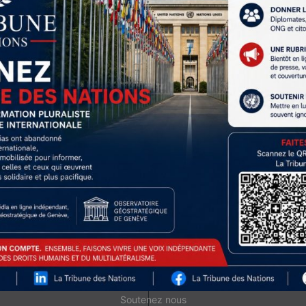
e
« Trente ans d’échecs : pourquoi Gaza ne sera pas Singapour »
, 
ntielle d’un des drames géopolitiques les plus emblématiques de n
Next Article
aux : entretien avec
Afghanistan : une crois
une 
Soutenez nous