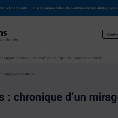
ux traitements
Et si les démocraties élisaient bientôt une intelligence artific
ns
Conta
ternationales
e
Afrique
Cyber
Etudes et réflexions
Opinions
Vidéos & podcasts
 mirage géopolitique
s : chronique d’un mirag