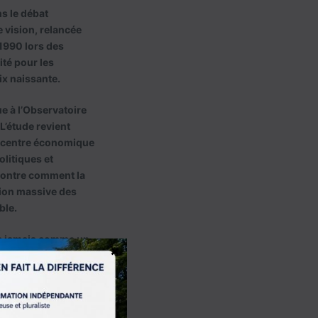
ns le débat
 vision, relancée
1990 lors des
ité pour les
ix naissante.
ue à l’Observatoire
L’étude revient
un centre économique
olitiques et
 montre comment la
tion massive des
ble.
ue jamais comme un
×
ofond. Plus qu’une
exige désormais