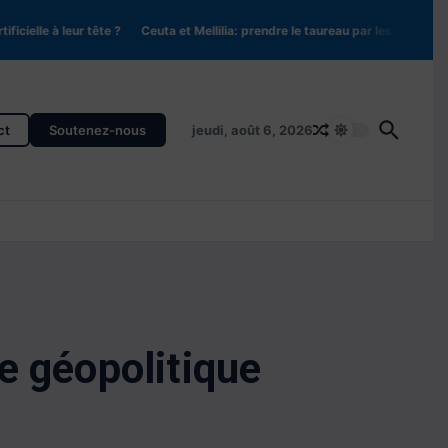
ielle à leur tête ?
Ceuta et Mellilia: prendre le taureau par les cornes
Di
ct
Soutenez-nous
jeudi, août 6, 2026
e géopolitique