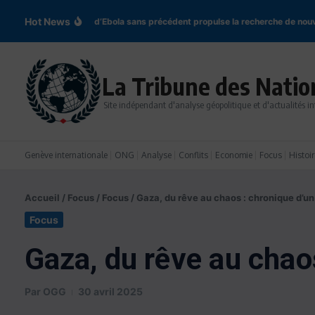
Aller au contenu
Hot News
En RDC, l’épidémie d’Ebola sans précédent propulse la recherche de nouvea
La Tribune des Natio
Site indépendant d'analyse géopolitique et d'actualités in
Genève internationale
ONG
Analyse
Conflits
Economie
Focus
Histoir
Accueil
/
Focus
/
Focus
/
Gaza, du rêve au chaos : chronique d’un
Focus
Gaza, du rêve au chao
Par
OGG
30 avril 2025