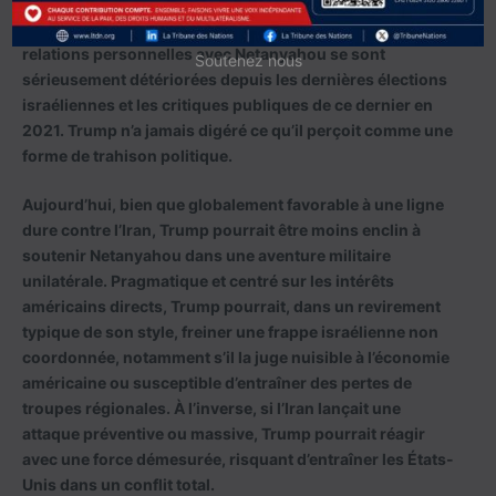
avait auparavant soutenu sans réserve Israël, allant
jusqu’à reconnaître Jérusalem comme capitale, ses
relations personnelles avec Netanyahou se sont
Soutenez nous
sérieusement détériorées depuis les dernières élections
israéliennes et les critiques publiques de ce dernier en
2021. Trump n’a jamais digéré ce qu’il perçoit comme une
forme de trahison politique.
Aujourd’hui, bien que globalement favorable à une ligne
dure contre l’Iran, Trump pourrait être moins enclin à
soutenir Netanyahou dans une aventure militaire
unilatérale. Pragmatique et centré sur les intérêts
américains directs, Trump pourrait, dans un revirement
typique de son style, freiner une frappe israélienne non
coordonnée, notamment s’il la juge nuisible à l’économie
américaine ou susceptible d’entraîner des pertes de
troupes régionales. À l’inverse, si l’Iran lançait une
attaque préventive ou massive, Trump pourrait réagir
avec une force démesurée, risquant d’entraîner les États-
Unis dans un conflit total.