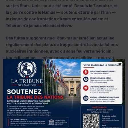
sur les États-Unis : tout a été tenté. Depuis le 7 octobre, et
la guerre contre le Hamas — soutenu et armé par l’Iran —
le risque de confrontation directe entre Jérusalem et
Téhéran n’a jamais été aussi élevé.
Des fuites suggèrent que l’état-major israélien actualise
régulièrement des plans de frappe contre les installations
nucléaires iraniennes, avec ou sans feu vert américain.
Une telle action — même préventive et ciblée — pourrait
×
entraîner un embrasement régional d’ampleur, impliquant
le Hezbollah au Liban, les Houthis au Yémen, et des
milices chiites irakiennes. Le front pourrait devenir
global.
Trump, Netanyahou et le facteur américain
L’attitude du président américain Donald Trump, revenu
au pouvoir après l’échec du second mandat de Joe Biden,
ajoute une nouvelle couche d’imprévisibilité. Si Trump