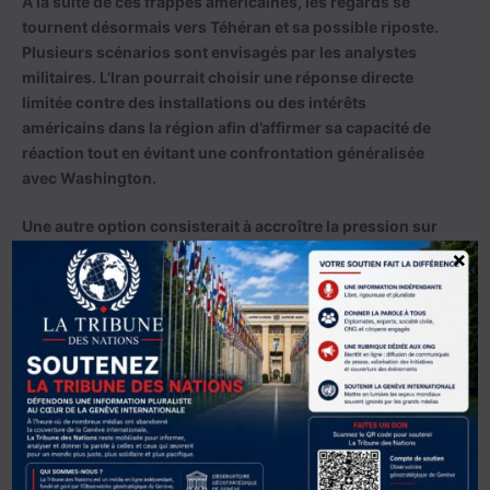
À la suite de ces frappes américaines, les regards se
tournent désormais vers Téhéran et sa possible riposte.
Plusieurs scénarios sont envisagés par les analystes
militaires. L’Iran pourrait choisir une réponse directe
limitée contre des installations ou des intérêts
américains dans la région afin d’affirmer sa capacité de
réaction tout en évitant une confrontation généralisée
avec Washington.
Une autre option consisterait à accroître la pression sur
le trafic maritime dans le détroit d’Ormuz, passage
×
stratégique pour le commerce mondial des
hydrocarbures. Selon plusieurs médias publiés
aujourd’hui, des affrontements navals auraient
effectivement eu lieu entre les forces iraniennes et
américaines dans le golfe Persique et le golfe d’Oman, à
proximité du détroit d’Ormuz.
Les premières informations font état de tirs de missiles et
de drones iraniens contre des navires américains