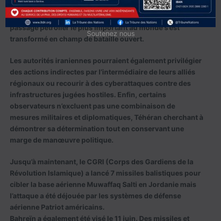
opérant dans la zone, ainsi que contre deux navires qui
tentaient de traverser le détroit d’Ormuz. Ainsi, le
passage pétrolier le plus important au monde s’est
Soutenez nous
transformé en champ de bataille ouvert.
Les autorités iraniennes pourraient également privilégier
des actions indirectes par l’intermédiaire de leurs alliés
régionaux ou recourir à des cyberattaques contre des
infrastructures jugées hostiles. Enfin, certains
observateurs n’excluent pas une combinaison de
mesures militaires et diplomatiques, Téhéran cherchant à
démontrer sa détermination tout en conservant une
marge de manœuvre politique.
Jusqu’à maintenant, le CGRI (Corps des Gardiens de la
Révolution Islamique) a lancé 7 missiles balistiques pour
cibler la base aérienne Muwaffaq Salti en Jordanie mais
l’attaque a été déjouée par les systèmes de défense
aérienne Patriot américains.
Bahreïn a également été visé le 11 juin. Des missiles et