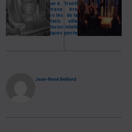
ue à
fronti
trave
ère
rs les
de la
faits
ville
histor
intelli
iques
gente
Jean-René Belliard