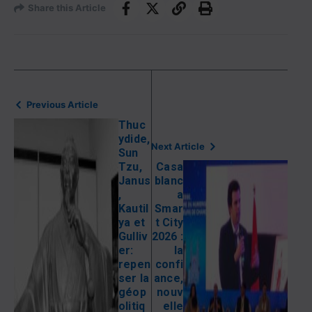
Share this Article
Previous Article
Thuc
ydide,
Next Article
Sun
Tzu,
Casa
Janus
blanc
,
a
Kautil
Smar
ya et
t City
Gulliv
2026 :
er:
la
repen
confi
ser la
ance,
géop
nouv
olitiq
elle