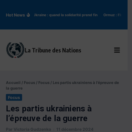
Aller au contenu
Hot News
Pologne-Ukraine : quand la solidarité prend fin
Ormuz : l’Iran tient
La Tribune des Nations
Accueil
/
Focus
/
Focus
/
Les partis ukrainiens à l’épreuve de
la guerre
Focus
Les partis ukrainiens à
l’épreuve de la guerre
Par
Victoria Gudzenko
11 décembre 2024