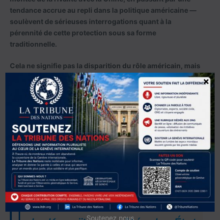
tendance accrue au repli dans la politique américaine —
soulèvent de sérieuses interrogations quant à la
pérennité de cette protection sous sa forme
traditionnelle.
Cela ne signifie pas la disparition du rôle américain, mais
sa transformation. Les États-Unis restent militairement et
×
sécuritairement présents, mais privilégient désormais un
modèle de «partage du fardeau», dans lequel les alliés
régionaux sont appelés à assumer une responsabilité
accrue dans leur propre sécurité collective. Cette
évolution place les États du Golfe, et en premier lieu le
Koweït, face à une nouvelle réalité: le partenariat avec
Washington perdurera, mais il ne peut plus constituer à
lui seul une garantie suffisante de sécurité.
Soutenez nous