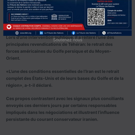
Dans ce contexte diplomatique délicat, les déclarations
de Mohsen Rezaï, conseiller influent du pouvoir iranien et
ancien commandant des Gardiens de la révolution, ont
rappelé la persistance de profondes divergences.
Lors d’une intervention publique, il a réitéré l’une des
Soutenez nous
principales revendications de Téhéran: le retrait des
forces américaines du Golfe persique et du Moyen-
Orient.
«L’une des conditions essentielles de l’Iran est le retrait
complet des États-Unis et de leurs bases du Golfe et de la
région», a-t-il déclaré.
Ces propos contrastent avec les signaux plus conciliants
envoyés ces derniers jours par certains responsables
impliqués dans les négociations et illustrent l’influence
persistante du courant conservateur iranien.