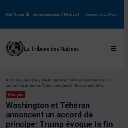
Aller au contenu
Hot News
Iran : avec qui négocier à Téhéran ?
Accord de La Mecque : une
La Tribune des Nations
Accueil
/
Analyse
/
Washington et Téhéran annoncent un
accord de principe: Trump évoque la fin des hostilités
Analyse
Washington et Téhéran
annoncent un accord de
principe: Trump évoque la fin