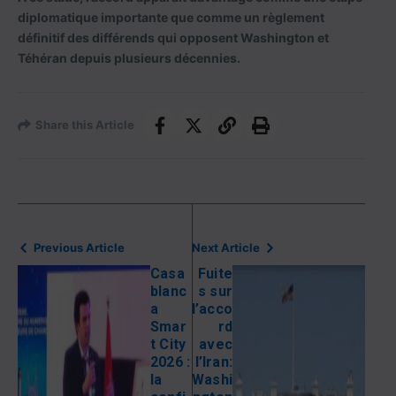
diplomatique importante que comme un règlement
définitif des différends qui opposent Washington et
Téhéran depuis plusieurs décennies.
Share this Article
Previous Article
Next Article
Casa
Fuite
blanc
s sur
a
l’acco
Smar
rd
t City
avec
2026 :
l’Iran:
la
Washi