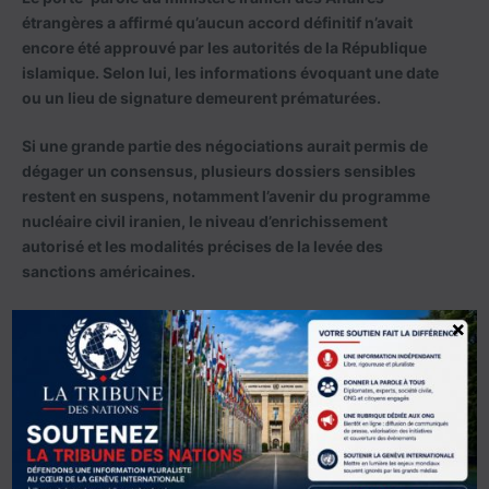
étrangères a affirmé qu’aucun accord définitif n’avait
encore été approuvé par les autorités de la République
islamique. Selon lui, les informations évoquant une date
ou un lieu de signature demeurent prématurées.
Si une grande partie des négociations aurait permis de
dégager un consensus, plusieurs dossiers sensibles
restent en suspens, notamment l’avenir du programme
nucléaire civil iranien, le niveau d’enrichissement
autorisé et les modalités précises de la levée des
sanctions américaines.
×
Mohsen Rezaï réaffirme les
exigences iraniennes