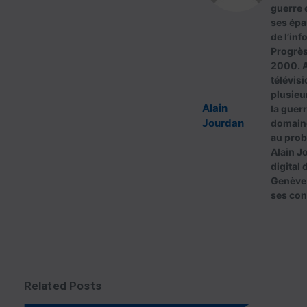
guerre e
ses épa
de l’inf
Progrès
2000. A
télévisi
plusieu
Alain
la guerr
Jourdan
domaine
au prob
Alain J
digital 
Genève q
ses con
Related Posts