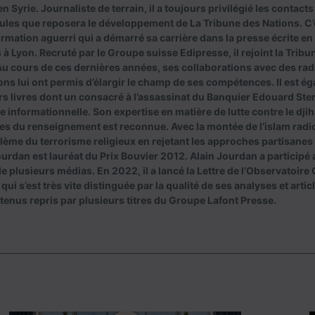
n Syrie. Journaliste de terrain, il a toujours privilégié les contacts
ules que reposera le développement de La Tribune des Nations. C’
ormation aguerri qui a démarré sa carrière dans la presse écrite en
 à Lyon. Recruté par le Groupe suisse Edipresse, il rejoint la Trib
u cours de ces dernières années, ses collaborations avec des rad
ons lui ont permis d’élargir le champ de ses compétences. Il est ég
rs livres dont un consacré à l’assassinat du Banquier Edouard Ster
e informationnelle. Son expertise en matière de lutte contre le dji
s du renseignement est reconnue. Avec la montée de l’islam radical
lème du terrorisme religieux en rejetant les approches partisanes
ourdan est lauréat du Prix Bouvier 2012. Alain Jourdan a particip
de plusieurs médias. En 2022, il a lancé la Lettre de l’Observatoir
ui s’est très vite distinguée par la qualité de ses analyses et artic
tenus repris par plusieurs titres du Groupe Lafont Presse.