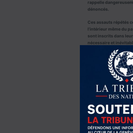
rappelle dangereuseme
dénoncés.
Ces assauts répétés c
l’intérieur même du p
sont inscrits dans leur 
nécessaire et inévitab
devenir l’alliée object
Donald Trump joue avec
profondément la résili
l’intérieur, porté par 
contraire à leur ADN d
prépare inévitablement
Share this Article