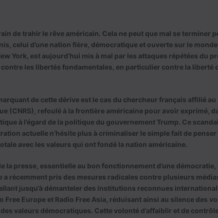
in de trahir le rêve américain. Cela ne peut que mal se terminer pou
is, celui d’une nation fière, démocratique et ouverte sur le monde,
 New York, est aujourd’hui mis à mal par les attaques répétées du p
s contre les libertés fondamentales, en particulier contre la liberté 
arquant de cette dérive est le cas du chercheur français affilié au
que (CNRS), refoulé à la frontière américaine pour avoir exprimé,
itique à l’égard de la politique du gouvernement Trump. Ce scandal
tration actuelle n’hésite plus à criminaliser le simple fait de pense
otale avec les valeurs qui ont fondé la nation américaine.
é de la presse, essentielle au bon fonctionnement d’une démocratie,
 a récemment pris des mesures radicales contre plusieurs média
 allant jusqu’à démanteler des institutions reconnues internationa
o Free Europe et Radio Free Asia, réduisant ainsi au silence des v
 des valeurs démocratiques. Cette volonté d’affaiblir et de contrôl