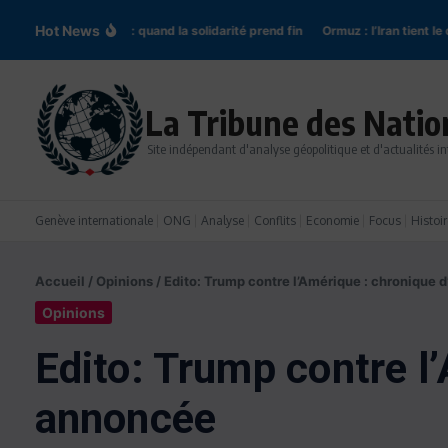
Aller au contenu
Hot News
Pologne-Ukraine : quand la solidarité prend fin
Ormuz : l’Iran tient le dét
La Tribune des Natio
Site indépendant d'analyse géopolitique et d'actualités in
Genève internationale
ONG
Analyse
Conflits
Economie
Focus
Histoir
Accueil
/
Opinions
/
Edito: Trump contre l’Amérique : chronique 
Opinions
Edito: Trump contre l
annoncée