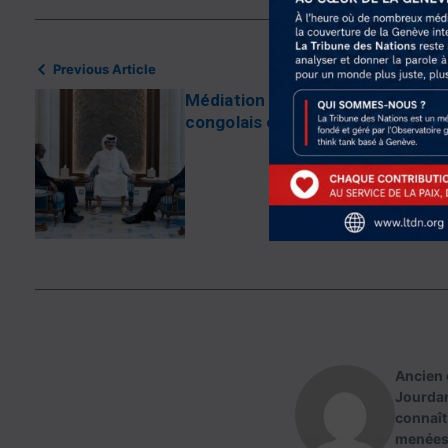
Previous Article
Médiation historique : le Qatar r
congolais et rwandais à Doha
Ancien 
Jourdan
connaît
menées 