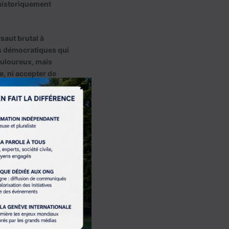
 historiquement
saut brutal à
es démocratiques qui
douloureux, mais
e, ni accepter de
×
taire, il sous-estime
bel et bien de
dans une dérive
fendre, Trump
e.