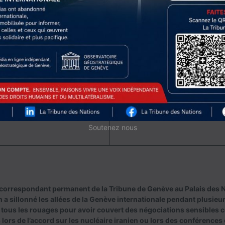
Next Article
éunit les présidents
Le cheikh Tahnoon dir
Émirats arabes unis
Soutenez nous
correspondant permanent de la Tribune de Genève au Palais des N
 a sillonné les allées de la Genève internationale pendant plusieur
 tous les rouages pour avoir couvert des négociations sensibles 
lors de l’accord sur les nucléaire iranien ou lors des conférences