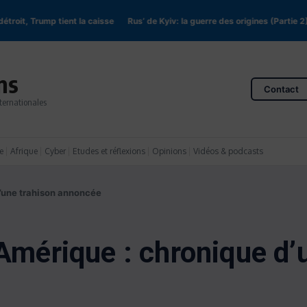
roit, Trump tient la caisse
Rus’ de Kyiv: la guerre des origines (Partie 2)
ns
Contact
ternationales
e
Afrique
Cyber
Etudes et réflexions
Opinions
Vidéos & podcasts
d’une trahison annoncée
’Amérique : chronique d’