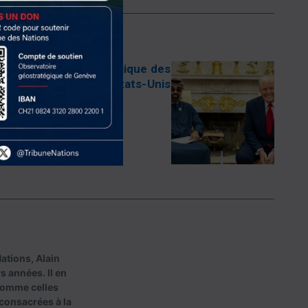
ige la poussée stratégique des
 en matière d’IA aux États-Unis
ations, Alain
s années. Il en
comme celles
 consacrées à la