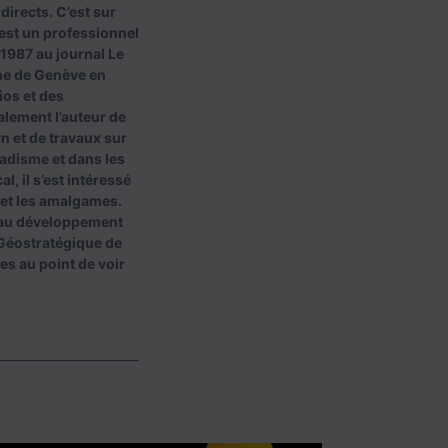
 directs. C’est sur
est un professionnel
 1987 au journal Le
une de Genève en
ios et des
alement l’auteur de
n et de travaux sur
hadisme et dans les
, il s’est intéressé
 et les amalgames.
é au développement
e Géostratégique de
les au point de voir