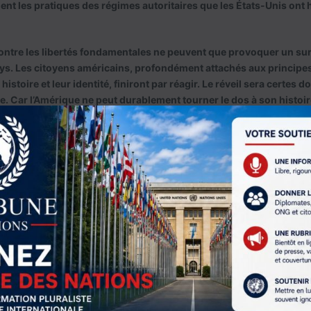
nt les pratiques des régimes autoritaires que les États-Unis ont
ontre les libertés fondamentales ne peuvent que provoquer un sur
ays. Les citoyens américains, profondément attachés aux princip
histoire et leur identité, finiront par réagir. Le réveil sera certes 
le. Car l’Amérique ne peut durablement tourner le dos à son histoir
ive des régimes dictatoriaux qu’elle a toujours combattus.
 le feu. En tentant de transformer les États-Unis en régime autori
ence démocratique du peuple américain. Le vent de fronde viendra 
les millions d’Américains qui refuseront de voir leur pays sombrer 
émocratique. En choisissant de saper les libertés qu’il prétend dé
 sa propre chute, qui sera à la hauteur de cette trahison historiqu