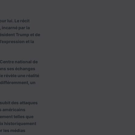
r lui. Le récit
 incarné par la
résident Trump et de
d’expression et la
 Centre national de
 dans ses échanges
e révèle une réalité
r différemment, un
 subit des attaques
s américains
lement telles que
oix historiquement
er les médias