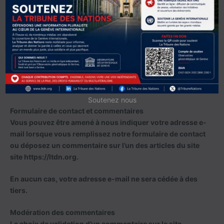
Sur ce site, c’est la solution Google Analytics qui est
utilisée pour mesurer l’audience.
Réseaux sociaux
Les cookies liés aux réseaux sociaux sont associés aux
boutons qui facilitent le partage des pages et articles sur
les réseaux sociaux.
Soutenez nous
Formulaire de contact et commentaires
Vous pouvez être amené à nous indiquer votre adresse e-
mail lorsque vous remplissez notre formulaire de contact
ou déposez un commentaire sur l’un des articles du site
site https://ltdn.org.
En aucun cas, votre adresse e-mail ne sera cédée à des
tiers.
Modération des commentaires
Le choix de validation d’un commentaire sur le site