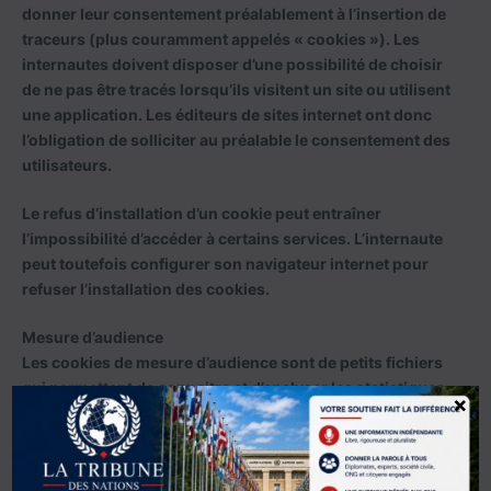
donner leur consentement préalablement à l’insertion de
traceurs (plus couramment appelés « cookies »). Les
internautes doivent disposer d’une possibilité de choisir
de ne pas être tracés lorsqu’ils visitent un site ou utilisent
une application. Les éditeurs de sites internet ont donc
l’obligation de solliciter au préalable le consentement des
utilisateurs.
Le refus d’installation d’un cookie peut entraîner
l’impossibilité d’accéder à certains services. L’internaute
peut toutefois configurer son navigateur internet pour
refuser l’installation des cookies.
Mesure d’audience
Les cookies de mesure d’audience sont de petits fichiers
qui permettent de connaitre et d’analyser les statistiques
×
de trafic sur le site internet : les pages visitées, le nombre
de visites, le taux de rebond, la provenance des visites,…
Les cookies de mesure d’audience sont totalement
anonymes.