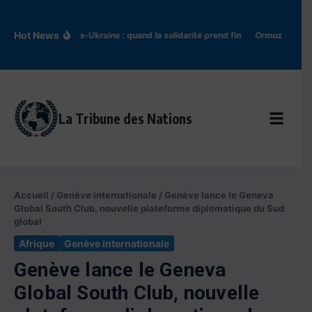
Aller au contenu
Hot News
Pologne-Ukraine : quand la solidarité prend fin
Ormuz : l’Iran t
La Tribune des Nations
Accueil
/
Genève internationale
/
Genève lance le Geneva
Global South Club, nouvelle plateforme diplomatique du Sud
global
Afrique
Genève internationale
Genève lance le Geneva
Global South Club, nouvelle