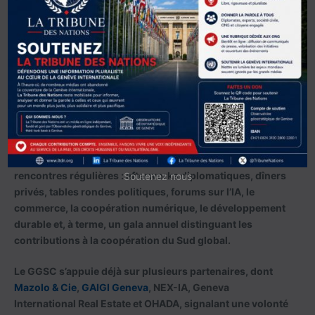
Le Geneva Global South Club se définit comme une
plateforme réunissant ambassadeurs, diplomates,
dirigeants internationaux et décideurs issus d’Afrique,
d’Asie, d’Amérique latine, du Moyen-Orient, des Caraïbes
et du Pacifique. Sa mission affichée est d’amplifier la voix
du Sud global dans les enceintes genevoises, notamment
auprès des agences des Nations unies, de l’OMC et des
institutions multilatérales.
Au-delà du symbole, l’initiative vise à structurer des
rencontres régulières : afterworks diplomatiques, dîners
Soutenez nous
privés, tables rondes politiques, forums sur l’IA, le
commerce, la coopération numérique, le développement
durable et, à terme, un gala annuel distinguant les
contributions à la coopération du Sud global.
Le GGSC s’appuie déjà sur plusieurs partenaires, dont
Mazolo & Cie
,
GAIGI Geneva
, NEX-IA, Geneva
International Real Estate et OHADA, signalant une volonté