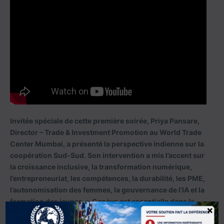
Invitée spéciale de cette première soirée, Priya Pansare,
Director – Trade & Investment Promotion au World Trade
Center Mumbai, a présenté la perspective indienne sur la
coopération Sud-Sud. Son intervention a mis l’accent sur
la croissance inclusive, la transformation numérique,
l’entrepreneuriat, les compétences, la durabilité, les PME,
l’autonomisation des femmes, la gouvernance de l’IA et la
formation des jeunes. » Genève est essentielle dans le
×
dialogue Sud-Sud ».