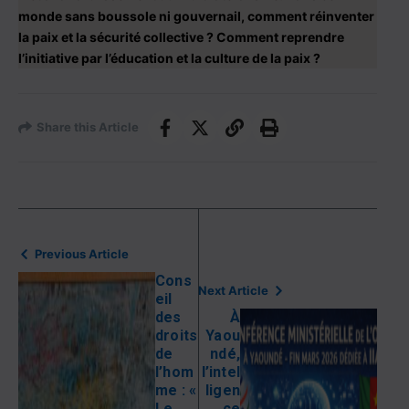
monde sans boussole ni gouvernail, comment réinventer
la paix et la sécurité collective ? Comment reprendre
l’initiative par l’éducation et la culture de la paix ?
Share this Article
Previous Article
Cons
Next Article
eil
des
À
droits
Yaou
de
ndé,
l’hom
l’intel
me : «
ligen
Le
ce