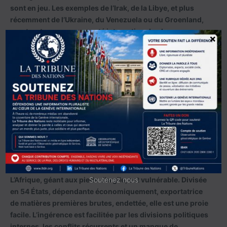
sont en jeu. Les exemples de l’Irak, de la Libye, et plus
récemment de l’Ukraine, du Venezuela ou du Groenland,
montrent une communauté internationale plus
×
spectatrice qu’actrice.
Croire au droit international comme à une norme
supérieure est une « naïveté stratégique ». Une
condamnation sans force d’exécution n’est qu’une
opinion. L’Afrique doit intégrer cette dure réalité : il
n’existe pas d’autorité supranationale capable d’imposer
une norme à un État souverain contre sa volonté. La paix
ne naît pas des traités, mais de l’équilibre des puissances.
La vulnérabilité stratégique de l’Afrique
L’Afrique, géant aux pieds d’argile, est vulnérable. Divisée
Soutenez nous
en 54 États, dépendante économiquement, exportatrice
de matières premières brutes, endettée, elle est une proie
facile. L’ingérence est facilitée par les divisions politiques
internes, les conflits récurrents et un manque de