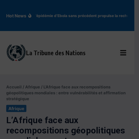
Aller au contenu
Hot News
En RDC, l’épidémie d’Ebola sans précédent propulse la recherche d
La Tribune des Nations
Accueil
/
Afrique
/
L’Afrique face aux recompositions
géopolitiques mondiales : entre vulnérabilités et affirmation
stratégique
Afrique
L’Afrique face aux
recompositions géopolitiques