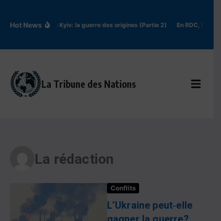
Aller au contenu
Hot News
Rus’ de Kyiv: la guerre des origines (Partie 2)
En RDC, l’épidé
La Tribune des Nations
La rédaction
Conflits
L’Ukraine peut‑elle
gagner la guerre?