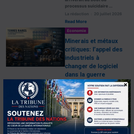
processus suicidaire ...
La rédaction
20 juillet 2026
Read More
Economie
Minerais et métaux
critiques: l’appel des
industriels à
changer de logiciel
dans la guerre
économique
×
En partenariat avec Chine
Magazine Réunis au Palais
Bourbon pour un colloque,
industriels, responsables
publics et experts ont
dressé un même constat: les
matières premières