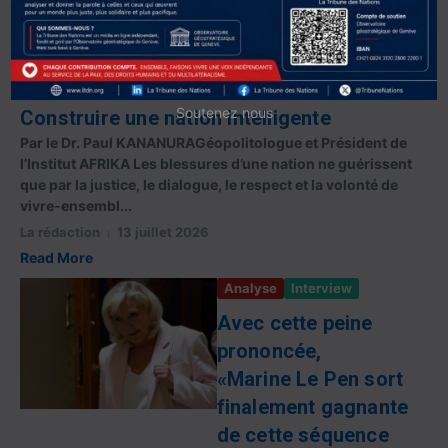
critiques ne sont plus un ...
La rédaction
16 juillet 2026
Read More
Etudes et réflexions
Soutenez nous
Construire une nation intelligente
Par le Dr. Paul KANANURAGéopolitologue et Président de
l’Institut AFRIKA Les blessures d’une nation ne guérissent
que par la justice, le dialogue, le respect et la volonté de
vivre-ensembl...
La rédaction
13 juillet 2026
Read More
Analyse
Interview
Avec cette peine
prononcée,
«Marine Le Pen sort
finalement gagnante
de cette séquence