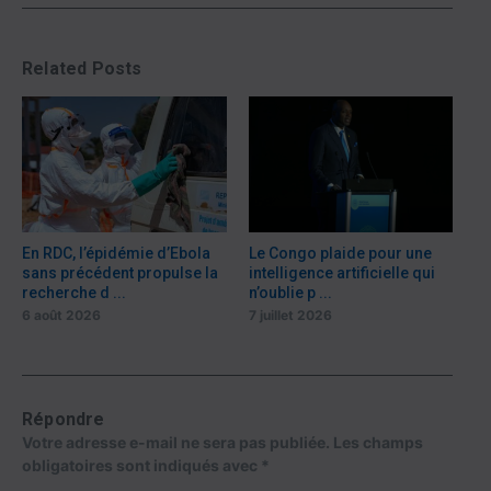
Related Posts
En RDC, l’épidémie d’Ebola
Le Congo plaide pour une
sans précédent propulse la
intelligence artificielle qui
recherche d ...
n’oublie p ...
6 août 2026
7 juillet 2026
Répondre
Votre adresse e-mail ne sera pas publiée.
Les champs
obligatoires sont indiqués avec
*