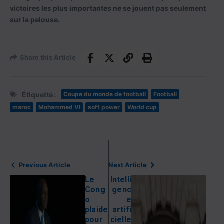
victoires les plus importantes ne se jouent pas seulement
sur la pelouse.
Share this Article
Étiquetté :
Coupe du monde de football
Football
maroc
Mohammed VI
soft power
World cup
Previous Article
Next Article
Le
Intelli
Cong
genc
o
e
plaide
artifi
pour
cielle