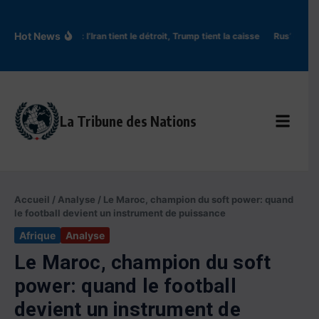
Aller au contenu
Hot News
Ormuz : l’Iran tient le détroit, Trump tient la caisse
Rus’ de Kyiv
La Tribune des Nations
Accueil
/
Analyse
/
Le Maroc, champion du soft power: quand
le football devient un instrument de puissance
Afrique
Analyse
Le Maroc, champion du soft
power: quand le football
devient un instrument de