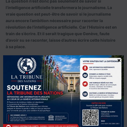
La question n’est donc pas seulement de savoir si
l’intelligence artificielle transformera le journalisme. La
vraie question est peut-être de savoir si le journalisme
aura encore l’ambition nécessaire pour raconter la
révolution de l’intelligence artificielle. Car l’Histoire est en
train de s’écrire. Et il serait tragique que Genève, faute
d’avoir su se raconter, laisse d’autres écrire cette histoire
à sa place.
×
Transparence éditoriale : La
Tribune des Nations affichera
l’empreinte de l’IA dans ses
articles
Alors que l’intelligence artificielle transforme en
profondeur le monde de l’information,
La Tribune des