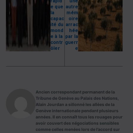
rapid
une
e que
autre
la
mém
capac
oire
ité du
arrac
mond
hée
e à la
par la
contr
guerr
ôler
e
Ancien correspondant permanent de la
Tribune de Genève au Palais des Nations,
Alain Jourdan a sillonné les allées de la
Genève internationale pendant plusieurs
années. Il en connaît tous les rouages pour
avoir couvert des négociations sensibles
comme celles menées lors de l’accord sur