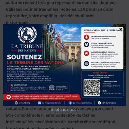
cultures restent très peu représentées dans les données
utilisées pour entraîner les modèles. L’IA pourrait donc
reproduire, voire amplifier, des déséquilibres
historiques.
×
L’arrivée des agents autonomes
change la donne
Le passage le plus stratégique du rapport concerne
probablement l’essor de « l’IA agentique ». Jusqu’à
présent, l’humain demandait et la machine répondait.
Demain, les agents IA pourront planifier, décider, utiliser
des logiciels, interagir avec d’autres agents et réaliser
des missions complexes avec une supervision humaine
réduite. Pour l’économie, les conséquences pourraient
Soutenez nous
être considérables : automatisation de tâches
intellectuelles, accélération de la recherche scientifique,
transformation de secteurs entiers.