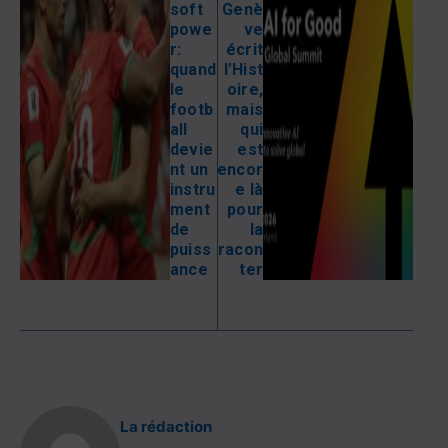
soft
Genè
powe
ve
r:
écrit
quand
l’Hist
le
oire,
footb
mais
all
qui
devie
est
nt un
encor
instru
e là
ment
pour
de
la
puiss
racon
ance
ter
La rédaction