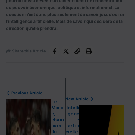
pourrait aussi devenir un facteur inédit de concentration
du pouvoir économique, politique et informationnel. La
question n’est donc plus seulement de savoir jusqu’où ira
l’intelligence artificielle. Mais de savoir qui décidera de la
direction qu’elle prendra.
Share this Article
Previous Article
Next Article
Le
Maro
Intelli
c,
genc
cham
e
pion
artifi
du
cielle: