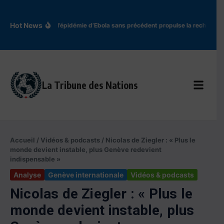
Aller au contenu
Hot News
En RDC, l’épidémie d’Ebola sans précédent propulse la recherche 
La Tribune des Nations
Accueil
/
Vidéos & podcasts
/
Nicolas de Ziegler : « Plus le
monde devient instable, plus Genève redevient
indispensable »
Analyse
Genève internationale
Vidéos & podcasts
Nicolas de Ziegler : « Plus le
monde devient instable, plus