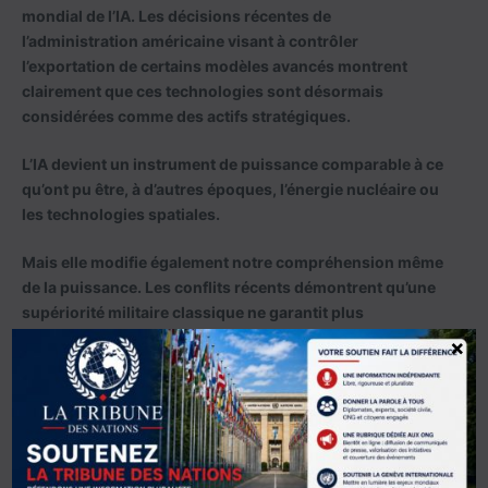
mondial de l’IA. Les décisions récentes de
l’administration américaine visant à contrôler
l’exportation de certains modèles avancés montrent
clairement que ces technologies sont désormais
considérées comme des actifs stratégiques.
L’IA devient un instrument de puissance comparable à ce
qu’ont pu être, à d’autres époques, l’énergie nucléaire ou
les technologies spatiales.
Mais elle modifie également notre compréhension même
de la puissance. Les conflits récents démontrent qu’une
supériorité militaire classique ne garantit plus
nécessairement le succès stratégique. La maîtrise de
×
l’information, des données, des systèmes autonomes et
des infrastructures numériques devient tout aussi
déterminante.
Genève peut-elle jouer un rôle central dans la
gouvernance mondiale de l’intelligence artificielle ?