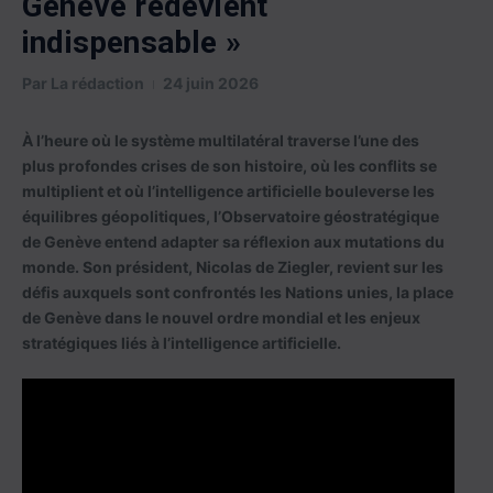
Genève redevient
indispensable »
Par
La rédaction
24 juin 2026
À l’heure où le système multilatéral traverse l’une des
plus profondes crises de son histoire, où les conflits se
multiplient et où l’intelligence artificielle bouleverse les
équilibres géopolitiques, l’Observatoire géostratégique
de Genève entend adapter sa réflexion aux mutations du
monde. Son président, Nicolas de Ziegler, revient sur les
défis auxquels sont confrontés les Nations unies, la place
de Genève dans le nouvel ordre mondial et les enjeux
stratégiques liés à l’intelligence artificielle.