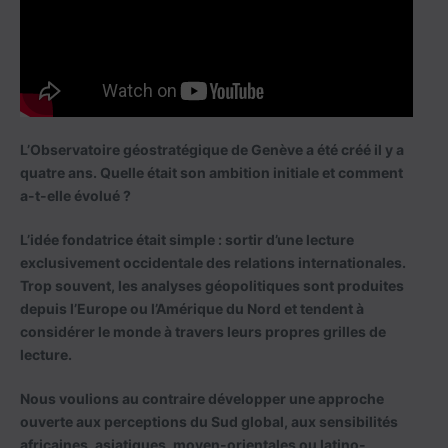
L’Observatoire géostratégique de Genève a été créé il y a
quatre ans. Quelle était son ambition initiale et comment
a-t-elle évolué ?
L’idée fondatrice était simple : sortir d’une lecture
exclusivement occidentale des relations internationales.
Trop souvent, les analyses géopolitiques sont produites
depuis l’Europe ou l’Amérique du Nord et tendent à
considérer le monde à travers leurs propres grilles de
lecture.
Nous voulions au contraire développer une approche
ouverte aux perceptions du Sud global, aux sensibilités
africaines, asiatiques, moyen-orientales ou latino-