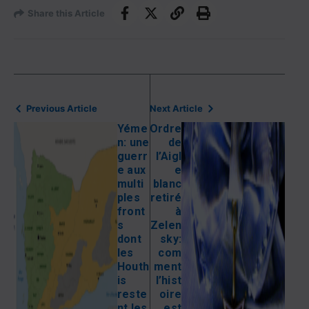
Share this Article
Previous Article
Next Article
Yéme
Ordre
n: une
de
guerr
l’Aigl
e aux
e
multi
blanc
ples
retiré
front
à
s
Zelen
dont
sky:
les
com
Houth
ment
is
l’hist
reste
oire
nt les
est