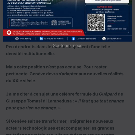
Elle en a incontestablement les atouts.
Genève concentre déjà un écosystème unique réunissant
organisations internationales, agences spécialisées,
diplomates, chercheurs, ONG et acteurs du secteur privé.
Soutenez nous
Peu d’endroits dans le monde disposent d’une telle
densité institutionnelle.
Mais cette position n’est pas acquise. Pour rester
pertinente, Genève devra s’adapter aux nouvelles réalités
du XXIe siècle.
J’aime citer à ce sujet une célèbre formule du
Guépard
de
Giuseppe Tomasi di Lampedusa :
« Il faut que tout change
pour que rien ne change. »
Si Genève sait se transformer, intégrer les nouveaux
acteurs technologiques et accompagner les grandes
mutations numériques, elle peut demeurer un centre