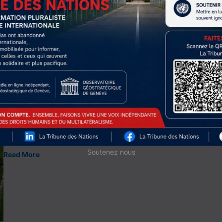
Du 10 au 20 mars 2025, la 353e session du Conseil d'administrati
tiendra à Genève. Cet organe décisionnel, qui réunit trois fois par
La rédaction
10 mars 2025
Read More
Genève internationale
Les Pays-Bas réorientent leur aide au développ
coupes budgétaires américaines
La ministre néerlandaise du Commerce extérieur et du Développem
de la politique d'aide au développement des Pays-Bas, plaçant dés
La rédaction
26 février 2025
Soutenez nous
Read More