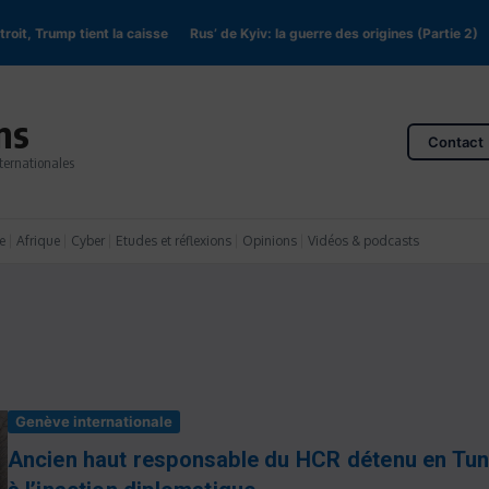
 Trump tient la caisse
Rus’ de Kyiv: la guerre des origines (Partie 2)
En R
ns
Contact
ternationales
e
Afrique
Cyber
Etudes et réflexions
Opinions
Vidéos & podcasts
Genève internationale
Ancien haut responsable du HCR détenu en Tunis