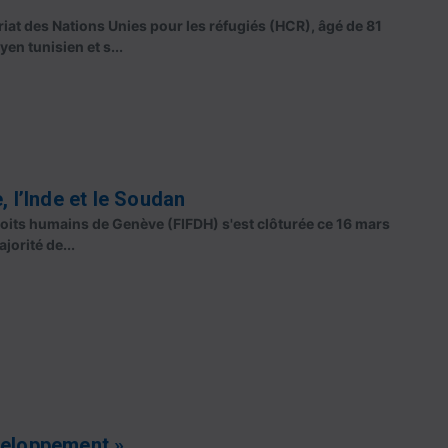
at des Nations Unies pour les réfugiés (HCR), âgé de 81
en tunisien et s...
, l’Inde et le Soudan
 droits humains de Genève (FIFDH) s'est clôturée ce 16 mars
jorité de...
veloppement »