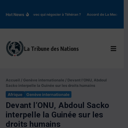
Aller au contenu
Hot News
Iran : avec qui négocier à Téhéran ?
Accord de La Mecque : un
La Tribune des Nations
Accueil
/
Genève internationale
/
Devant l’ONU, Abdoul
Sacko interpelle la Guinée sur les droits humains
Afrique
Genève internationale
Devant l’ONU, Abdoul Sacko
interpelle la Guinée sur les
droits humains