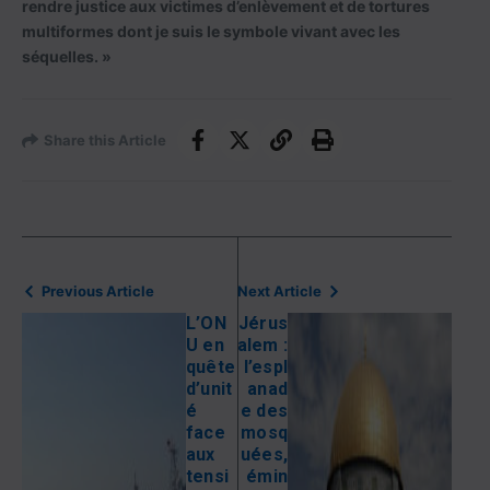
rendre justice aux victimes d’enlèvement et de tortures
multiformes dont je suis le symbole vivant avec les
séquelles. »
Share this Article
Previous Article
Next Article
L’ON
Jérus
U en
alem :
quête
l’espl
d’unit
anad
é
e des
face
mosq
aux
uées,
tensi
émin