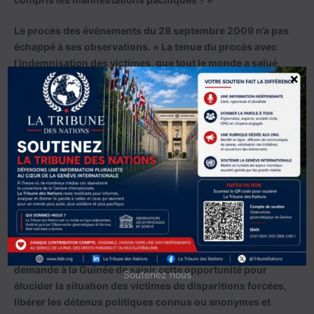
Le procès des événements du 28 septembre 2009 n’a pas
échappé à ses observations. « La tenue du procès avec
l’indemnisation des victimes, que tout le monde a salué,
×
aurait eu plus de sens si elle avait eu des impacts positifs
en matière de respect de la vie et de la dignité humaines
sur la conduite des autorités politiques et judiciaires qui
l’ont portée. »
Abdoul Sacko a enfin pointé du doigt la fermeture de
l’espace public et médiatique. « La restriction gravissime
des libertés de presse et de l’espace public devient la
norme du processus de retour à l’ordre constitutionnel,
contre les principes et les valeurs démocratiques. »
Pour conclure, il a lancé un appel pressant. « La RADDHO
demande à la Guinée de saisir cette opportunité pour
Soutenez nous
élucider la situation des victimes de disparitions forcées,
libérer les détenus politiques connus ou anonymes et