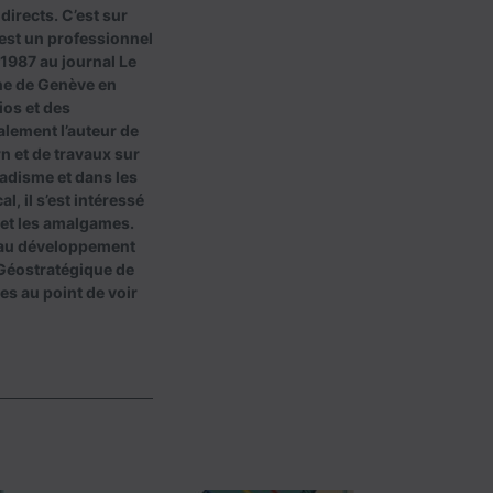
 directs. C’est sur
est un professionnel
 1987 au journal Le
une de Genève en
ios et des
alement l’auteur de
n et de travaux sur
hadisme et dans les
, il s’est intéressé
 et les amalgames.
é au développement
e Géostratégique de
les au point de voir