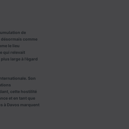
ccumulation de
ît désormais comme
me le lieu
 qui relevait
plus large à l’égard
internationale. Son
ations
nt, cette hostilité
ance et en tant que
us à Davos marquent