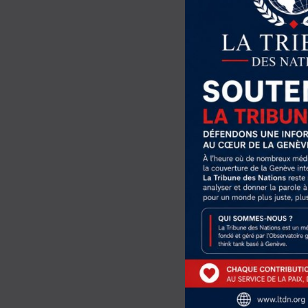
au Congrès que dans un
américain est peut-êtr
produirait, il obliger
stratégiques, ses choi
Donald Trump apparaît
aura mis en lumière d
discours universaliste 
particulier l’Europe, 
Si l’Amérique ne parvie
inévitable. La défianc
l’Amérique elle-même, n
plus lourds de conséqu
Share this Article