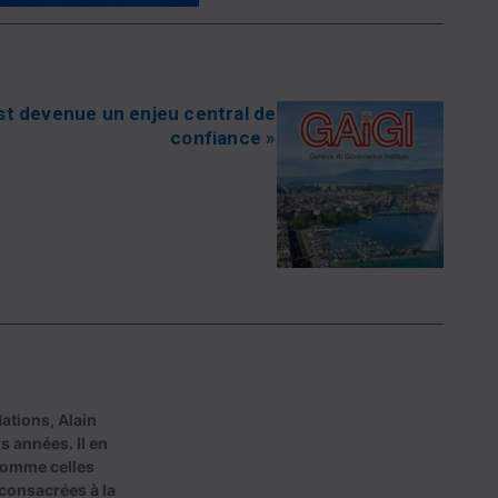
st devenue un enjeu central de
confiance »
ations, Alain
s années. Il en
comme celles
 consacrées à la