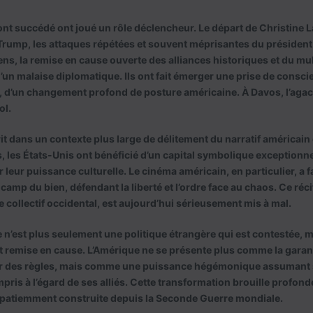
ont succédé ont joué un rôle déclencheur. Le départ de Christine 
Trump, les attaques répétées et souvent méprisantes du président
ns, la remise en cause ouverte des alliances historiques et du mul
un malaise diplomatique. Ils ont fait émerger une prise de conscie
d’un changement profond de posture américaine. À Davos, l’agac
ol.
it dans un contexte plus large de délitement du narratif américain c
les États-Unis ont bénéficié d’un capital symbolique exceptionnel
 leur puissance culturelle. Le cinéma américain, en particulier, a 
camp du bien, défendant la liberté et l’ordre face au chaos. Ce ré
e collectif occidental, est aujourd’hui sérieusement mis à mal.
n’est plus seulement une politique étrangère qui est contestée, 
est remise en cause. L’Amérique ne se présente plus comme la garan
sur des règles, mais comme une puissance hégémonique assumant 
mpris à l’égard de ses alliés. Cette transformation brouille profon
t patiemment construite depuis la Seconde Guerre mondiale.