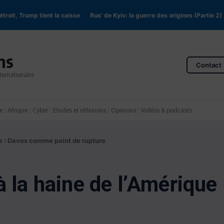
it, Trump tient la caisse
Rus’ de Kyiv: la guerre des origines (Partie 2)
En
ns
Contact
ternationales
e
Afrique
Cyber
Etudes et réflexions
Opinions
Vidéos & podcasts
ue : Davos comme point de rupture
à la haine de l’Amériqu