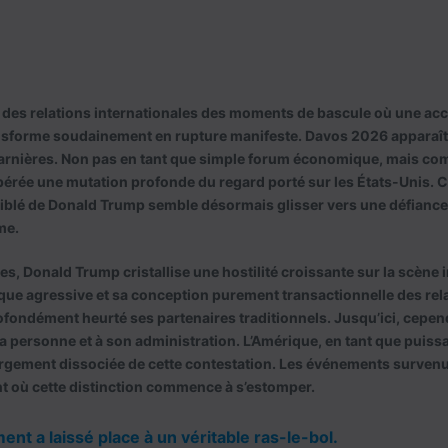
ire des relations internationales des moments de bascule où une a
ransforme soudainement en rupture manifeste. Davos 2026 appara
harnières. Non pas en tant que simple forum économique, mais com
érée une mutation profonde du regard porté sur les États-Unis. Ce
 ciblé de Donald Trump semble désormais glisser vers une défiance 
me.
s, Donald Trump cristallise une hostilité croissante sur la scène 
rique agressive et sa conception purement transactionnelle des rel
ofondément heurté ses partenaires traditionnels. Jusqu’ici, cependa
 sa personne et à son administration. L’Amérique, en tant que puiss
rgement dissociée de cette contestation. Les événements surven
 où cette distinction commence à s’estomper.
ent a laissé place à un véritable ras-le-bol.