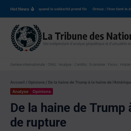
Aller au contenu
Hot News
Pologne-Ukraine : quand la solidarité prend fin
Ormuz : l’Iran tient le détro
La Tribune des Natio
Site indépendant d'analyse géopolitique et d'actualités in
Genève internationale
ONG
Analyse
Conflits
Economie
Focus
Histoir
Accueil
/
Opinions
/
De la haine de Trump à la haine de l’Amériq
Analyse
Opinions
De la haine de Trump 
de rupture