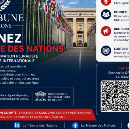
e partie croissante de la population, le doute est installé. Un 
e en gestation, et il convient de l’espérer. Mais quand bien même 
a l’Europe à repenser en profondeur sa relation à son allié histori
x de défense et sa souveraineté politique.
ra sans doute moins, avec le recul, comme une anomalie que comm
es tendances profondes, longtemps dissimulées par le soft power 
désormais fragilisé. Ce que Davos a entériné, c’est le fait que le m
ne juge plus seulement un homme, mais une trajectoire et une visi
nt pas à opérer un sursaut moral, politique et stratégique, le glis
e à l’égard de Donald Trump pourrait alors se transformer durablem
on par idéologie, mais par désillusion. C’est là, sans doute, l’un 
ences pour les relations internationales des décennies à venir.