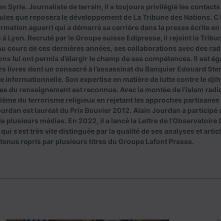
n Syrie. Journaliste de terrain, il a toujours privilégié les contacts
ules que reposera le développement de La Tribune des Nations. C’
ormation aguerri qui a démarré sa carrière dans la presse écrite en
 à Lyon. Recruté par le Groupe suisse Edipresse, il rejoint la Trib
u cours de ces dernières années, ses collaborations avec des rad
ons lui ont permis d’élargir le champ de ses compétences. Il est ég
rs livres dont un consacré à l’assassinat du Banquier Edouard Ster
e informationnelle. Son expertise en matière de lutte contre le dji
s du renseignement est reconnue. Avec la montée de l’islam radical
lème du terrorisme religieux en rejetant les approches partisanes
ourdan est lauréat du Prix Bouvier 2012. Alain Jourdan a particip
de plusieurs médias. En 2022, il a lancé la Lettre de l’Observatoir
ui s’est très vite distinguée par la qualité de ses analyses et artic
tenus repris par plusieurs titres du Groupe Lafont Presse.