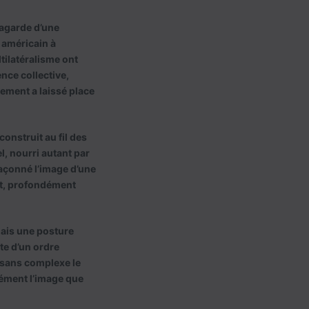
Lagarde d’une
 américain à
tilatéralisme ont
nce collective,
ement a laissé place
onstruit au fil des
, nourri autant par
façonné l’image d’une
cit, profondément
mais une posture
te d’un ordre
sans complexe le
dément l’image que