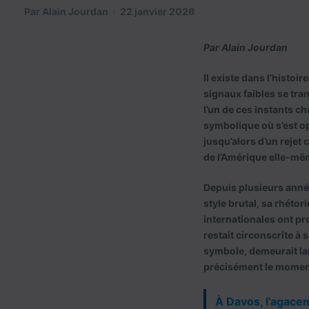
Par
Alain Jourdan
22 janvier 2026
Par Alain Jourdan
Il existe dans l’histo
signaux faibles se t
l’un de ces instants c
symbolique où s’est op
jusqu’alors d’un rejet
de l’Amérique elle-mê
Depuis plusieurs année
style brutal, sa rhéto
internationales ont pr
restait circonscrite à
symbole, demeurait la
précisément le moment
À Davos, l’agacem