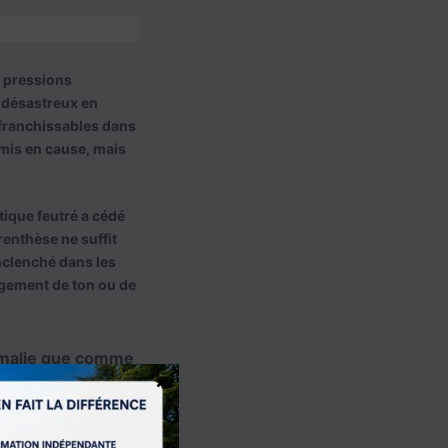
s pressions
t désastreux en
infranchissables dans
 mis en cause, mais
ique feutré a cédé
renthèse ne suffit
nclenché dans les
angement de ton ou de
omalie que comme
×
x États-Unis, tant