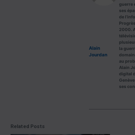
guerre e
ses épa
de l’inf
Progrès
2000. A
télévisi
plusieu
Alain
la guerr
Jourdan
domaine
au prob
Alain J
digital 
Genève q
ses con
Related Posts