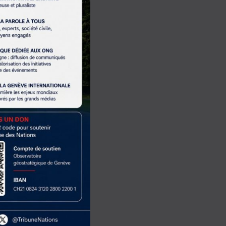
contre-mouvement
un sursaut se
que, ses dépendances
e un révélateur. Il
américain et par un
onde, et en
on du monde.
sement sera
ent en rejet de
des tournants les