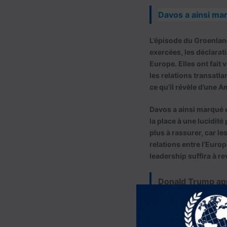
Davos a ainsi ma
L’épisode du Groenland
exercées, les déclarat
Europe. Elles ont fait 
les relations transatl
ce qu’il révèle d’une A
Davos a ainsi marqué 
la place à une lucidité
plus à rassurer, car l
relations entre l’Europ
leadership suffira à re
Donald Trump app
un révélateur.
Même si des signaux de