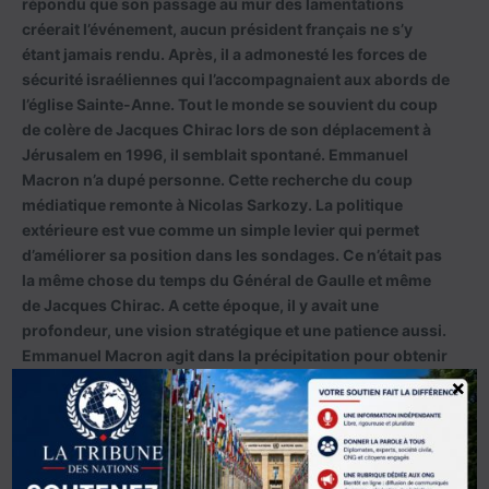
répondu que son passage au mur des lamentations
créerait l’événement, aucun président français ne s’y
étant jamais rendu. Après, il a admonesté les forces de
sécurité israéliennes qui l’accompagnaient aux abords de
l’église Sainte-Anne. Tout le monde se souvient du coup
de colère de Jacques Chirac lors de son déplacement à
Jérusalem en 1996, il semblait spontané. Emmanuel
Macron n’a dupé personne. Cette recherche du coup
médiatique remonte à Nicolas Sarkozy. La politique
extérieure est vue comme un simple levier qui permet
d’améliorer sa position dans les sondages. Ce n’était pas
la même chose du temps du Général de Gaulle et même
de Jacques Chirac. A cette époque, il y avait une
profondeur, une vision stratégique et une patience aussi.
Emmanuel Macron agit dans la précipitation pour obtenir
des résultats rapidement. Au Moyen-Orient en
×
particulier, il faut du temps.
Fild : Qu’est-ce qu’il lui a manqué ?