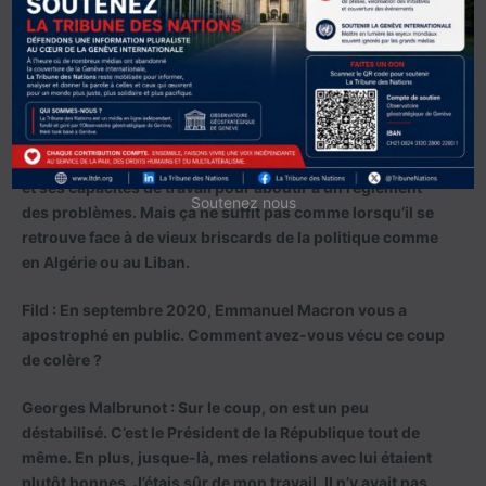
Georges Malbrunot :
Emmanuel Macron est cordial mais
pas forcément chaleureux et ses méthodes un peu
brutales lui ont joué des tours. J’ai toujours été
impressionné par sa capacité à comprendre les
problèmes mais il gagnerait à écouter davantage ses
conseillers pour éviter de tomber dans les chausse-
trappes. Il se veut disruptif et parie sur son volontarisme
et ses capacités de travail pour aboutir à un règlement
Soutenez nous
des problèmes. Mais ça ne suffit pas comme lorsqu’il se
retrouve face à de vieux briscards de la politique comme
en Algérie ou au Liban.
Fild : En septembre 2020, Emmanuel Macron vous a
apostrophé en public. Comment avez-vous vécu ce coup
de colère ?
Georges Malbrunot
: Sur le coup, on est un peu
déstabilisé. C’est le Président de la République tout de
même. En plus, jusque-là, mes relations avec lui étaient
plutôt bonnes. J’étais sûr de mon travail. Il n’y avait pas