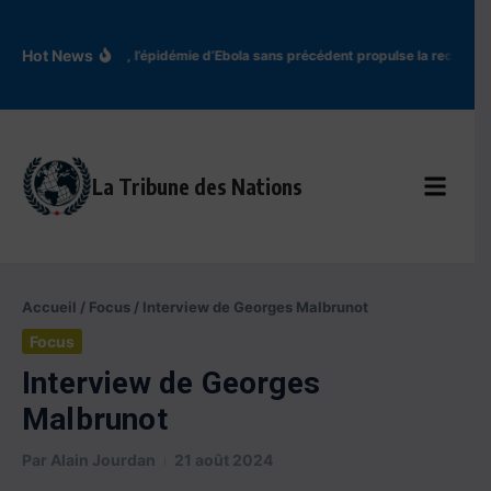
Aller au contenu
Hot News
En RDC, l’épidémie d’Ebola sans précédent propulse la recherch
La Tribune des Nations
Accueil
/
Focus
/
Interview de Georges Malbrunot
Focus
Interview de Georges
Malbrunot
Par
Alain Jourdan
21 août 2024