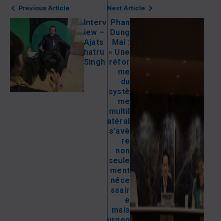
Previous Article
Next Article
Interv
Phan
iew –
Dung
Ajats
Mai :
hatru
« Une
Singh
réfor
me
du
systè
me
multil
atéral
s’avè
re
non
seule
ment
néce
ssair
e
mais
urgen