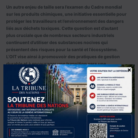
Un autre enjeu de taille sera l’examen du Cadre mondial
sur les produits chimiques, une initiative essentielle pour
protéger les travailleurs et l’environnement des dangers
liés aux déchets toxiques. Cette question est d’autant
plus cruciale que de nombreux secteurs industriels
continuent d’utiliser des substances nocives qui
présentent des risques pour la santé et l’écosystème.
L’OIT vise ainsi à promouvoir des pratiques de gestion
durable et à encourager une transition vers une
×
économie plus verte.
En plus des discussions stratégiques, le Conseil
d’administration abordera des évolutions politiques et
sociales propres à certains pays. Un suivi sera
notamment effectué sur la mise en œuvre des résolutions
concernant le Bélarus, le Myanmar, le Venezuela, le
Bangladesh et le Nicaragua. Ces pays font face à des
défis particuliers en matière de respect des droits des
travailleurs, de liberté syndicale et de conditions de