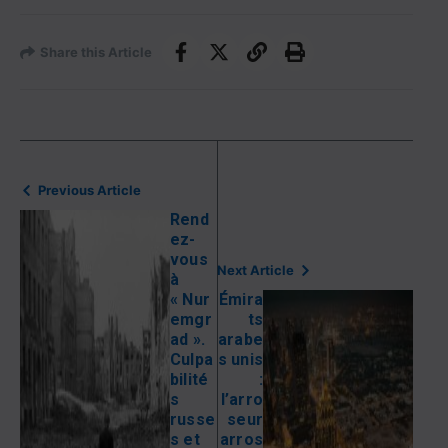
Share this Article
Previous Article
Rend
ez-
vous
Next Article
à
« Nur
Émira
emgr
ts
ad ».
arabe
Culpa
s unis
bilité
:
s
l’arro
russe
seur
s et
arros