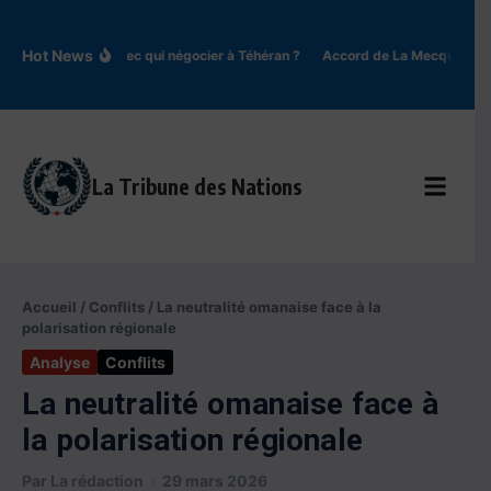
Aller au contenu
Hot News
Iran : avec qui négocier à Téhéran ?
Accord de La Mecque : une n
La Tribune des Nations
Accueil
/
Conflits
/
La neutralité omanaise face à la
polarisation régionale
Analyse
Conflits
La neutralité omanaise face à
la polarisation régionale
Par
La rédaction
29 mars 2026