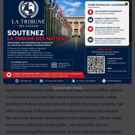
bilatéraux secrets entre Washington et Téhéran, dirigés
×
du côté américain par William Burns et Jake Sullivan. Ces
discussions mèneront à l’accord de Vienne de 2015. En
2024, Oman a joué le rôle d’intermédiaire pour
transmettre les avertissements iraniens avant d’une
attaque de représailles contre Israel, aidant ainsi à gérer
l’escalade.
Il importe ici de distinguer la neutralité omanaise de
neutralités superficiellement comparables. La
Confédération helvétique offre, depuis 1815, un modèle
de neutralité sanctuarisé par le droit international et
protégé par une géographie qui la place au centre du
Soutenez nous
système européen sans l’inclure dans ses conflits vitaux.
La Suisse a toujours été neutre et peut maintenir cette
position même en période de conflit chez ses voisins, car
elle n’est pas intégrée structurellement dans les enjeux
de sécurité qui les confrontent. En revanche, Oman reste
neutre au cœur de la tempête : sa neutralité est un
exercice d’équilibre constant, et non une position stable.