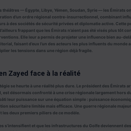
ts théâtres — Égypte, Libye, Yémen, Soudan, Syrie — les Émirats o
ration d’un ordre régional contre-insurrectionnel, combinant infl
urs à des sociétés de sécurité privées et diplomatie active. Cette 
 d’ailleurs frappant que les Émirats n’aient pas été visés plus tôt c
rventions. Elle leur a permis de projeter une influence bien au-del
orial, faisant d’eux l’un des acteurs les plus influents du monde a
plier les tensions dans une région déjà fragile.
 Zayed face à la réalité
tégie se heurte à une réalité plus dure. Le président des Émirats a
st désormais confronté à une crise régionale largement hors du
bâti leur puissance sur une équation simple : puissance économiq
tion sécuritaire limitée mais efficace. Une guerre régionale maje
 les deux premiers piliers de ce modèle.
res s’intensifient et que les infrastructures du Golfe deviennent de