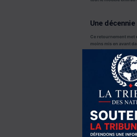
Une décennie 
Ce retournement met ég
moins mis en avant dan
depuis les soulèvemen
Dès les premiers moi
menace existentielle.
arabe risquait de renf
Les Émirats ont donc d
politiques. En Égypte,
en 2013. En Libye, ils 
reconnues par les Nati
en soutenant des milic