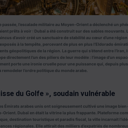
e passée, l’escalade militaire au Moyen-Orient a déclenché un ph
aient prêts à voir : Dubaï a été construit sur des sables mouvants.
ncus d’avoir créé un sanctuaire de stabilité au cœur d’une région 
exposés à la tempête, percevant de plus en plus l’Eldorado émira
ents géopolitiques de la région. La guerre qui s’étend entre l’Iran, I
pe directement l’un des piliers de leur modèle : l’image d’un espace
ent porte une ironie cruelle pour une puissance qui, depuis plus
 remodeler l’ordre politique du monde arabe.
uisse du Golfe », soudain vulnérable
s Émirats arabes unis ont soigneusement cultivé une image bien co
Orient. Dubaï en était la vitrine la plus frappante. Plateforme c
ique, destination touristique et paradis fiscal, la ville incarnait l’
nces régionales. Elle attirait des milliers d’expatriés de nombre