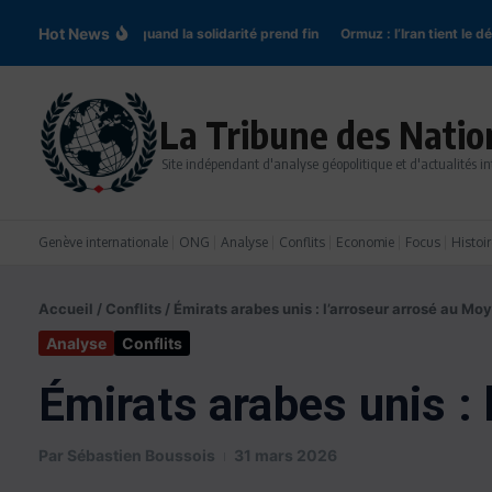
Aller au contenu
Hot News
gne-Ukraine : quand la solidarité prend fin
Ormuz : l’Iran tient le détroit, 
La Tribune des Natio
Site indépendant d'analyse géopolitique et d'actualités in
Genève internationale
ONG
Analyse
Conflits
Economie
Focus
Histoir
Accueil
/
Conflits
/
Émirats arabes unis : l’arroseur arrosé au Mo
Analyse
Conflits
Émirats arabes unis :
Par
Sébastien Boussois
31 mars 2026