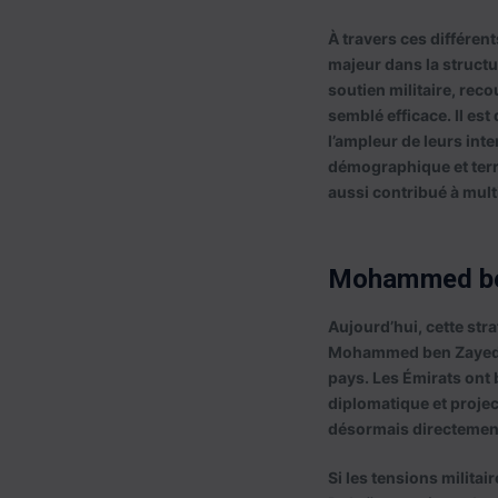
À travers ces différen
majeur dans la structu
soutien militaire, reco
semblé efficace. Il est
l’ampleur de leurs inte
démographique et territ
aussi contribué à multi
Mohammed ben
Aujourd’hui, cette stra
Mohammed ben Zayed, e
pays. Les Émirats ont 
diplomatique et projec
désormais directement
Si les tensions militai