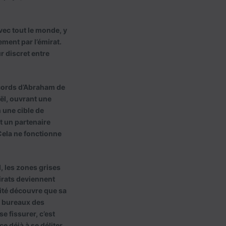
vec tout le monde, y
ment par l’émirat.
ur discret entre
ccords d’Abraham de
aël, ouvrant une
 une cible de
t un partenaire
Cela ne fonctionne
, les zones grises
irats deviennent
lité découvre que sa
s bureaux des
e fissurer, c’est
 déjà à se déliter.