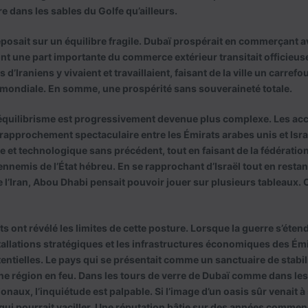
ure dans les sables du Golfe qu’ailleurs.
posait sur un équilibre fragile. Dubaï prospérait en commerçant a
ont une part importante du commerce extérieur transitait officieuse
 d’Iraniens y vivaient et travaillaient, faisant de la ville un carrefo
 mondiale. En somme, une prospérité sans souveraineté totale.
d’équilibrisme est progressivement devenue plus complexe. Les a
e rapprochement spectaculaire entre les Émirats arabes unis et Isr
e et technologique sans précédent, tout en faisant de la fédération
ennemis de l’État hébreu. En se rapprochant d’Israël tout en restan
 l’Iran, Abou Dhabi pensait pouvoir jouer sur plusieurs tableaux. 
 ont révélé les limites de cette posture. Lorsque la guerre s’étend
tallations stratégiques et les infrastructures économiques des Ém
entielles. Le pays qui se présentait comme un sanctuaire de stabi
ne région en feu. Dans les tours de verre de Dubaï comme dans le
onaux, l’inquiétude est palpable. Si l’image d’un oasis sûr venait à s
 qui pourrait vaciller. Une réputation bâtie sur des années commence