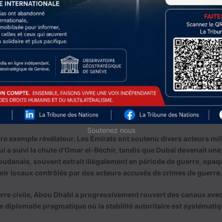
ts ont assumé un rôle majeur dans la st
e régional contre-insurrectionnel, comb
financière, soutien militaire, recours à 
té privées et diplomatie active.
Soutenez nous
re exemple révélateur. Les Émirats ont soutenu divers acteurs milit
ui a suivi la chute d’Omar el-Béchir, tandis que Dubaï devenait un
udanais, souvent extrait illégalement en période de guerre, opaqu
oir locaux contrôlés par des acteurs accusés de crimes de guerre.
erre civile, Abou Dhabi a progressivement rouvert des canaux ave
ne diplomatie pragmatique où la stabilité autoritaire est systémati