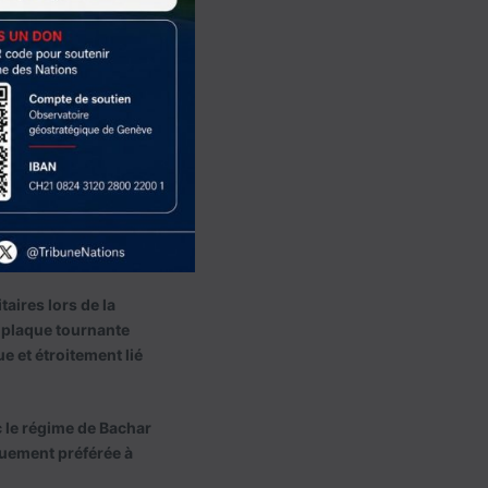
ructuration
inant
des sociétés
aires lors de la
e plaque tournante
e et étroitement lié
c le régime de Bachar
quement préférée à