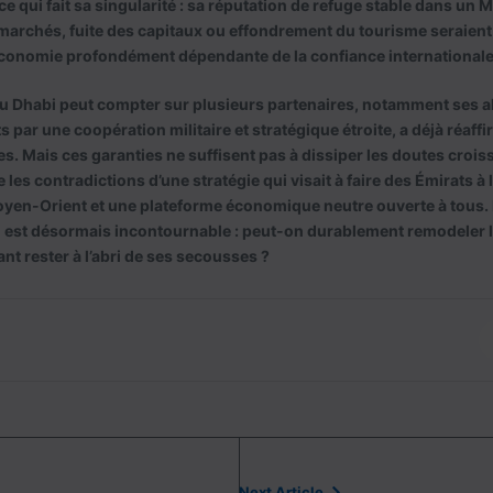
ce qui fait sa singularité : sa réputation de refuge stable dans un
marchés, fuite des capitaux ou effondrement du tourisme seraient
onomie profondément dépendante de la confiance internationale
u Dhabi peut compter sur plusieurs partenaires, notamment ses al
s par une coopération militaire et stratégique étroite, a déjà réaff
. Mais ces garanties ne suffisent pas à dissiper les doutes croiss
 les contradictions d’une stratégie qui visait à faire des Émirats à 
Moyen-Orient et une plateforme économique neutre ouverte à tou
n est désormais incontournable : peut-on durablement remodeler l’
nt rester à l’abri de ses secousses ?
Next Article