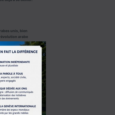
rabes unis, bien
-révolution arabe
×
aires comme une
es dans le monde
ments islamistes.
s transitions
 du gouvernement élu
re les autorités
ntre les Houthis tout