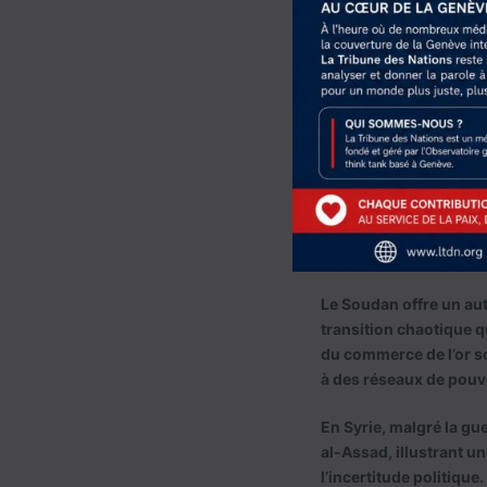
Les Émira
d’un ordr
influence 
de sécuri
Le Soudan offre un aut
transition chaotique q
du commerce de l’or so
à des réseaux de pouv
En Syrie, malgré la gu
al-Assad, illustrant u
l’incertitude politique.