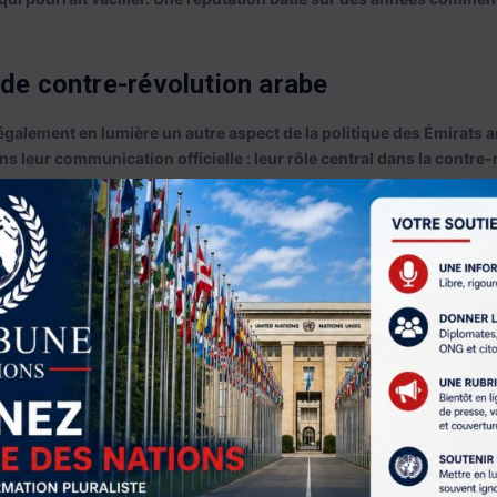
de contre-révolution arabe
alement en lumière un autre aspect de la politique des Émirats a
s leur communication officielle : leur rôle central dans la contre
ts de 2011.
s du Printemps arabe, Abou Dhabi a perçu les mouvements popul
 Pour la monarchie émiratie, l’émergence de régimes démocratiqu
orcer des forces politiques jugées hostiles, notamment les mouve
éployé une stratégie active pour empêcher la consolidation de ce
 ils ont soutenu financièrement et politiquement le renversement
ont appuyé militairement les forces du maréchal Khalifa Haftar cont
ons unies. Au Yémen, ils ont joué un rôle majeur dans la guerre co
es locales qui ont davantage fragmenté le pays.