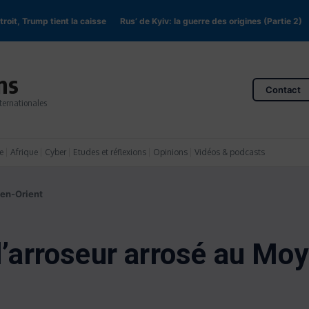
Trump tient la caisse
Rus’ de Kyiv: la guerre des origines (Partie 2)
En RD
ns
Contact
ternationales
e
Afrique
Cyber
Etudes et réflexions
Opinions
Vidéos & podcasts
yen-Orient
 l’arroseur arrosé au Mo