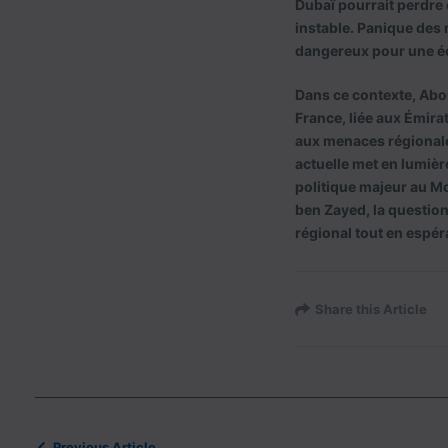
Dubaï pourrait perdre 
instable. Panique des 
dangereux pour une éc
Dans ce contexte, Abo
France, liée aux Émirat
aux menaces régionales
actuelle met en lumière
politique majeur au 
ben Zayed, la questio
régional tout en espéra
Share this Article
Previous Article