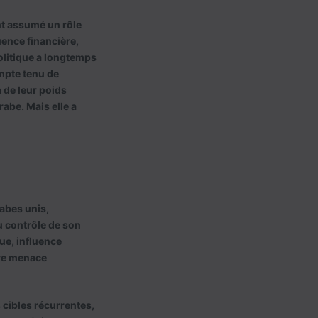
nt assumé un rôle
uence financière,
politique a longtemps
ompte tenu de
à de leur poids
rabe. Mais elle a
rabes unis,
 contrôle de son
ue, influence
ure menace
s cibles récurrentes,