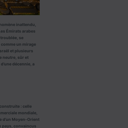
énomène inattendu,
 Les Émirats arabes
troublée, se
ti comme un mirage
sraël et plusieurs
 neutre, sûr et
 d’une décennie, a
nstruite : celle
ommerciale mondiale,
idée d’un Moyen-Orient
ux pays, convaincus