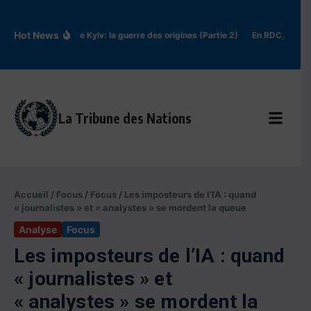
Aller au contenu
Hot News
Rus’ de Kyiv: la guerre des origines (Partie 2)
En RDC, l’épid
La Tribune des Nations
Accueil
/
Focus
/
Focus
/
Les imposteurs de l’IA : quand
« journalistes » et « analystes » se mordent la queue
Analyse
Focus
Les imposteurs de l’IA : quand
« journalistes » et
« analystes » se mordent la