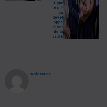
figur
e clé
du
dével
oppe
ment
de la
santé
La rédaction