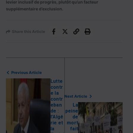
levier inclusif de progrès, plutôt qu’un facteur
supplémentaire d’exclusion.
Share this Article
Previous Article
Lutte
contr
e la
Next Article
contr
eban
La
de :
peine
l’Algé
de
rie et
mort
la
fait