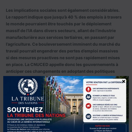
Les implications sociales sont également considérables.
Le rapport indique que jusqu’à 40 % des emplois à travers
le monde pourraient être touchés par le déploiement
massif de l’IA dans divers secteurs, allant de l’industrie
manufacturière aux services tertiaires, en passant par
l’agriculture. Ce bouleversement imminent du marché du
travail pourrait engendrer des pertes d’emploi massives
si des mesures proactives ne sont pas rapidement mises
en place. La CNUCED appelle donc les gouvernements à
anticiper ces changements en adoptant des politiques
sociales fortes et inclusives, destinées à accompagner
×
les travailleurs dans cette transition numérique.
Rebeca Grynspan, secrétaire générale de la CNUCED,
insiste particulièrement sur cette dimension humaine,
affirmant : « Il est crucial de placer l’humain au cœur du
développement de l’IA. Nous devons passer d’une
approche centrée sur la technologie à une approche
centrée sur les personnes ». Elle plaide pour une