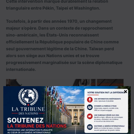
Cette intervention marque durablement la relation
triangulaire entre Pékin, Taipei et Washington.
Toutefois, à partir des années 1970, un changement
majeur s’opère. Dans un contexte de rapprochement
sino-américain, les États-Unis reconnaissent
officiellement la République populaire de Chine comme
seul gouvernement légitime de la Chine. Taïwan perd
alors son siège aux Nations unies et se trouve
progressivement marginalisée sur la scène diplomatique
internationale.
×