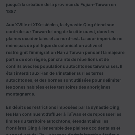
jusqu’à la création de la province du Fujian-Taïwan en
1887.
Aux XVIIIe et XIXe siècles, la dynastie Qing étend son
contrôle sur Taïwan le long de la côte ouest, dans les
plaines occidentales et au nord-est. La cour impériale ne
mène pas de politique de colonisation active et
restreignit l’immigration Han à Taïwan pendant la majeure
partie de son règne, par crainte de rébellions et de
conflits avec les populations autochtones taïwanaises. Il
était interdit aux Han de s’installer sur les terres
autochtones, et des bornes sont utilisées pour délimiter
les zones habitées et les territoires des aborigènes
montagnards.
En dépit des restrictions imposées par la dynastie Qing,
les Han continuent d’affluer à Taïwan et de repousser les
limites du territoire autochtone, étendant ainsi les
frontières Qing à l’ensemble des plaines occidentales et
au nord-est de l’île. L’absence d’administration étatique