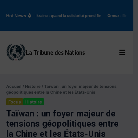
Aller au contenu
Hot News
Pologne-Ukraine : quand la solidarité prend fin
Ormuz : l’Iran tient 
La Tribune des Nations
Accueil
/
Histoire
/
Taïwan : un foyer majeur de tensions
géopolitiques entre la Chine et les États-Unis
Focus
Histoire
Taïwan : un foyer majeur de
tensions géopolitiques entre
la Chine et les États-Unis