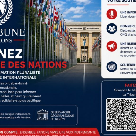
, une amélioration des relations entre grandes puissances pourrai
secteur clé pour l’économie saoudienne. Cette stabilité pourrait,
nœuvre de l’Iran, dont l’économie souffre des sanctions et de la vo
e, en facilitant le dialogue entre les États-Unis et la Russie, l’Arabi
cer sa stature internationale. Elle redéfinit également les rapport
ique à l’Iran dans la quête d’influence au Moyen-Orient.
ne, en jouant un rôle central dans la médiation entre Washington
s du pouvoir au Moyen-Orient. Cette initiative place Riyad en posit
oir son influence régionale s’éroder face à cette nouvelle donne g
Next Article