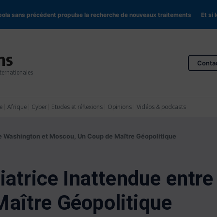
a sans précédent propulse la recherche de nouveaux traitements
Et si les 
ns
Conta
ternationales
e
Afrique
Cyber
Etudes et réflexions
Opinions
Vidéos & podcasts
re Washington et Moscou, Un Coup de Maître Géopolitique
iatrice Inattendue entr
aître Géopolitique