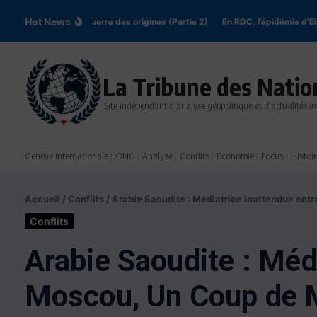
Aller au contenu
Hot News
Rus’ de Kyiv: la guerre des origines (Partie 2)
En RDC, l’épidémie d’Ebol
La Tribune des Natio
Site indépendant d'analyse géopolitique et d'actualités in
Genève internationale
ONG
Analyse
Conflits
Economie
Focus
Histoir
Accueil
/
Conflits
/
Arabie Saoudite : Médiatrice Inattendue ent
Conflits
Arabie Saoudite : Méd
Moscou, Un Coup de M