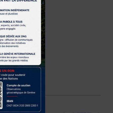
t stabiliser les
 en revanche,
latilité des cours
e saoudite ne se
s de force régionaux,
 et Moscou, pourrait
ion de force, tandis
éopolitique.