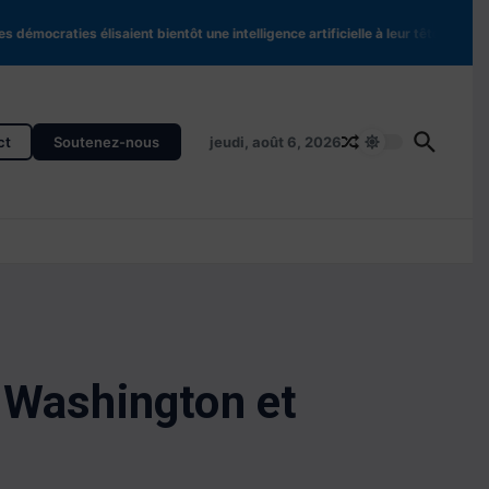
démocraties élisaient bientôt une intelligence artificielle à leur tête ?
Ceuta 
ct
Soutenez-nous
jeudi, août 6, 2026
e Washington et