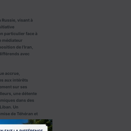
a Russie, visant à
itiative
 particulier face à
de médiateur
sition de l’Iran,
différends avec
ue accrue,
s aux intérêts
lement sur ses
lleurs, une détente
ynamiques dans des
 Liban. Un
inmise de Téhéran et
×