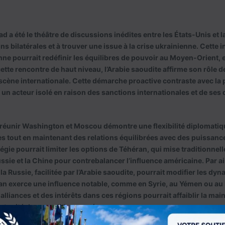
ad a été le théâtre de discussions inédites entre les États-Unis et l
ons bilatérales et à trouver une issue à la crise ukrainienne. Cette in
e pourrait redéfinir les équilibres de pouvoir au Moyen-Orient, en
cette rencontre de haut niveau, l’Arabie saoudite affirme son rôle 
scène internationale. Cette démarche proactive contraste avec la po
 acteur isolé en raison des sanctions internationales et de ses 
 réunir Washington et Moscou démontre une flexibilité diplomatiq
es tout en maintenant des relations équilibrées avec des puissance
égie pourrait limiter les options de Téhéran, qui mise traditionnel
ssie et la Chine pour contrebalancer l’influence américaine. Par ai
 la Russie, facilitée par l’Arabie saoudite, pourrait modifier les d
Iran exerce une influence notable, comme en Syrie, au Yémen ou au
lliances et des intérêts dans ces régions pourrait affaiblir la ma
ortunité de consolider sa présence.