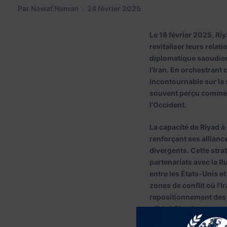
Par
Nawaf Naman
24 février 2025
Le 18 février 2025, Riy
revitaliser leurs relati
diplomatique saoudienn
l’Iran. En orchestrant 
incontournable sur la 
souvent perçu comme un
l’Occident.
La capacité de Riyad à
renforçant ses allianc
divergents. Cette strat
partenariats avec la Ru
entre les États-Unis et
zones de conflit où l’
repositionnement des a
offrir à Riyad une opp