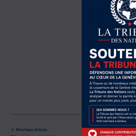
Sur le plan économique
marchés énergétiques, 
réduire la marge de ma
pétroliers. En définitiv
contente pas de renfor
posant un défi stratég
La diplomatie saoudien
bien rebattre les carte
que Téhéran pourrait v
Share this Article
Previous Article