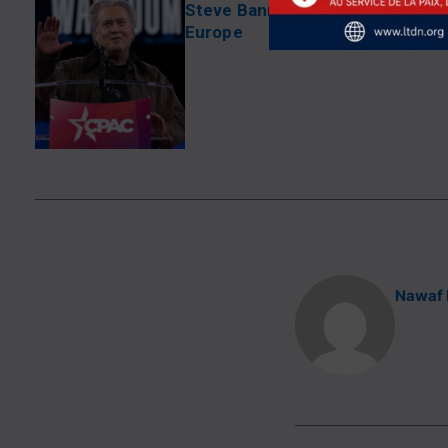
Steve Bannon : La croisade pour
Europe
Nawaf