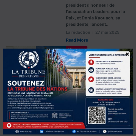
président d’honneur de
l’association Leaders pour la
Paix, et Donia Kaouach, sa
présidente, lancent...
La rédaction
27 mai 2025
Read More
Opinions
×
Edito: Trump contre
l’Amérique :
chronique d’une
trahison annoncée
Donald Trump est en train de
trahir le rêve américain. Cela
ne peut que mal se terminer
pour lui. Le récit fondateur
des États-Unis, celui d'une
nation fière, démocratique
et ouverte sur le monde,