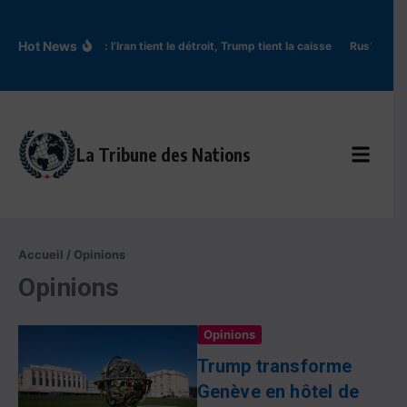
Aller au contenu
Hot News
Ormuz : l’Iran tient le détroit, Trump tient la caisse
Rus’ de Kyiv
La Tribune des Nations
Accueil
/
Opinions
Opinions
Opinions
Trump transforme
Genève en hôtel de