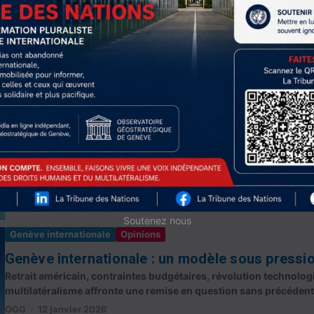
Opinions
L’Europe minée de l’intérieur est assiégée à l’es
Parmi les 10 risques géopolitiques pour 2026, le rapport annuel 
Bremmer, identifie l’Europe en passe d’être au mieux paralys...
Olivier Bot
15 janvier 2026
Read More
Soutenez nous
Genève internationale
Opinions
Genève internationale : un modèle sous pressi
Retrait américain, contraintes budgétaires, révolution technolog
multilatéralisme affronte une remise en question sans précéden
OGG
12 janvier 2026