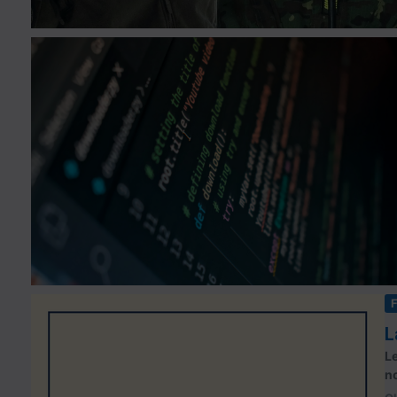
L
Le
no