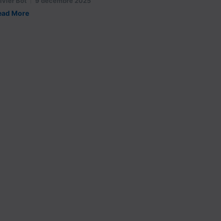
ivier Bot
9 décembre 2025
ead More