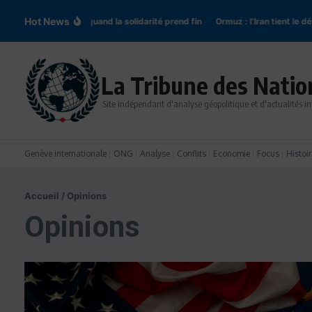
Aller au contenu
Hot News
ogne-Ukraine : quand la solidarité prend fin
Ormuz : l’Iran tient le détroit,
La Tribune des Natio
Site indépendant d'analyse géopolitique et d'actualités in
Genève internationale
ONG
Analyse
Conflits
Economie
Focus
Histoir
Accueil
/
Opinions
Opinions