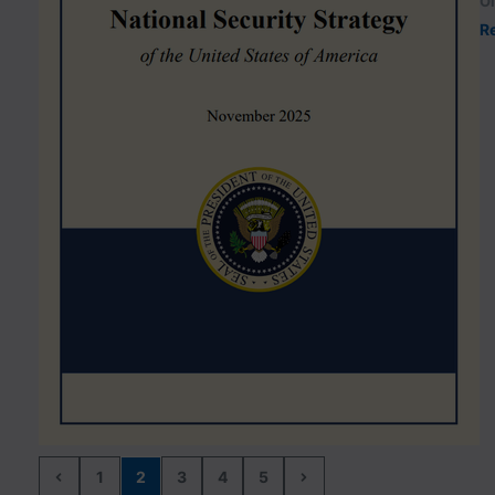
Ol
R
1
2
3
4
5