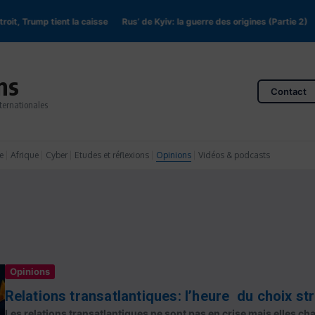
 Trump tient la caisse
Rus’ de Kyiv: la guerre des origines (Partie 2)
En R
ns
Contact
ternationales
e
Afrique
Cyber
Etudes et réflexions
Opinions
Vidéos & podcasts
Opinions
Relations transatlantiques: l’heure du choix st
Les relations transatlantiques ne sont pas en crise mais elles ch