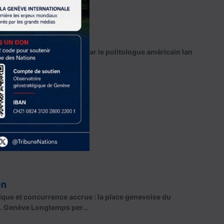
t et à l’ouest
de l’Eurasia Group fondé par le politologue américain Ian
on
ique et concurrence accrue : la place genevoise du
t. Genève Longtemps per...