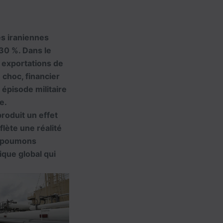
s iraniennes
 30 %. Dans le
 exportations de
 choc, financier
e épisode militaire
e.
produit un effet
flète une réalité
es poumons
ique global qui