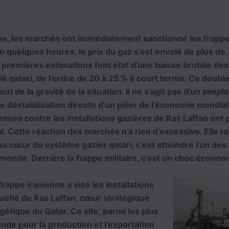
e, les marchés ont immédiatement sanctionné les frappe
En quelques heures, le prix du gaz s’est envolé de plus de
premières estimations font état d’une baisse brutale des
fié qatari, de l’ordre de 20 à 25 % à court terme. Ce double
tout de la gravité de la situation. Il ne s’agit pas d’un simpl
ne déstabilisation directe d’un pilier de l’économie mondial
ennes contre les installations gazières de Ras Laffan ont 
l. Cette réaction des marchés n’a rien d’excessive. Elle re
au cœur du système gazier qatari, c’est atteindre l’un d
onde. Derrière la frappe militaire, c’est un choc économ
rappe iranienne a visé les installations
quéfié de Ras Laffan, cœur stratégique
rgétique du Qatar. Ce site, parmi les plus
de pour la production et l’exportation