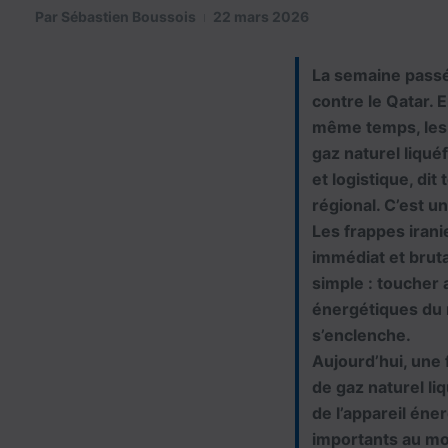
Par
Sébastien Boussois
22 mars 2026
La semaine passé
contre le Qatar. 
même temps, les 
gaz naturel liqué
et logistique, dit 
régional. C’est u
Les frappes irani
immédiat et bruta
simple : toucher 
énergétiques du m
s’enclenche.
Aujourd’hui, une f
de gaz naturel li
de l’appareil éne
importants au mon