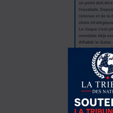
un point doit être
l’escalade. Depuis
retenue et de la 
choix stratégiqu
Le risque n’est p
mondiale déjà sou
Affaiblir le Qata
frappe dépasse l
les mécanismes de
mouvements islam
où plus aucun can
constante : ne pa
Depuis le début d
préserver les can
pourtant ce qui 
région sous press
capables de maint