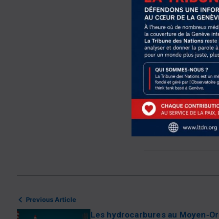
se durcissent et 
Les conséquences
infrastructures 
risque de sortir 
spirale. Mais cel
en fait partie, pr
maintient, malgré
aujourd’hui au M
Share this Article
Previous Article
Les hydrocarbures au Moyen‑Ori