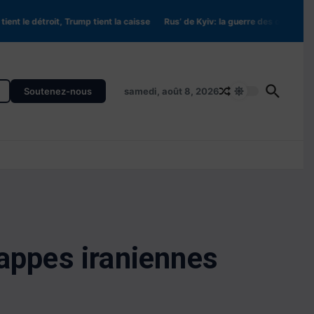
 le détroit, Trump tient la caisse
Rus’ de Kyiv: la guerre des origines (Parti
Soutenez-nous
samedi, août 8, 2026
rappes iraniennes