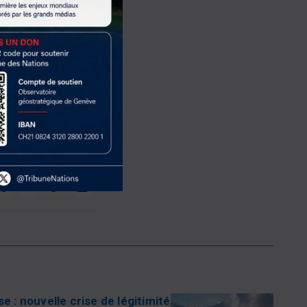
. Des
 Et un conflit qui
’arrêter cette
scalade. Le Qatar
iposte et qu’il
 se joue
se : nouvelle crise de légitimité