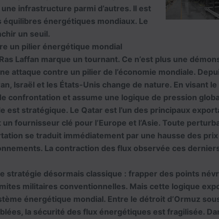
une infrastructure parmi d’autres. Il est
s équilibres énergétiques mondiaux. Le
nchir un seuil.
re un pilier énergétique mondial
 Ras Laffan marque un tournant. Ce n’est plus une démons
une attaque contre un pilier de l’économie mondiale. Depui
’Iran, Israël et les États-Unis change de nature. En visant l
de confrontation et assume une logique de pression globa
ble est stratégique. Le Qatar est l’un des principaux expor
et un fournisseur clé pour l’Europe et l’Asie. Toute perturb
rtation se traduit immédiatement par une hausse des prix
onnements. La contraction des flux observée ces derniers 
ne stratégie désormais classique : frapper des points név
mites militaires conventionnelles. Mais cette logique ex
stème énergétique mondial. Entre le détroit d’Ormuz sous
iblées, la sécurité des flux énergétiques est fragilisée. D