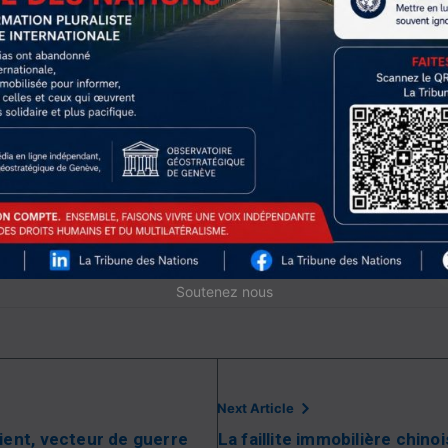
s’enferment dans des logiques de confrontation directe.
 sont immédiates. Moins de médiation, plus de tensions
énergétiques exposées, une économie mondiale vulnérable.
définitivement de son cadre régional. Il est encore temps d
a suppose de préserver les acteurs qui œuvrent à la dése
écisément parce qu’il refuse d’entrer dans une logique de r
 les attaques, une ligne de retenue. Faute de quoi, ce qui
oyen-Orient s’imposera au reste du monde.
Soutenez nous
Next Article
ent, vecteur de guerre
La faillite immobilière chinoi