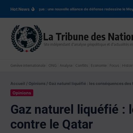
Aller au contenu
Hot News
ccord de La Mecque : une nouvelle alliance de défense redessine le Moyen-O
La Tribune des Natio
Site indépendant d'analyse géopolitique et d'actualités in
Genève internationale
ONG
Analyse
Conflits
Economie
Focus
Histoir
Accueil
/
Opinions
/
Gaz naturel liquéfié : les conséquences des 
Opinions
Gaz naturel liquéfié 
contre le Qatar