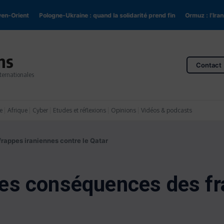
rient
Pologne-Ukraine : quand la solidarité prend fin
Ormuz : l’Iran tient
ns
Contact
ternationales
e
Afrique
Cyber
Etudes et réflexions
Opinions
Vidéos & podcasts
frappes iraniennes contre le Qatar
: les conséquences des f