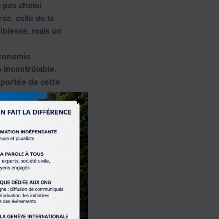
a pas choisi
se, celle de la
aiblesse, mais un
économie
 incontrôlable.
a portée de cette
venu central dans
×
s, à l’Iran, aux
s crises majeures
ent sur une ligne
re militairement,
incompris, est
ialogue dans une
 rares acteurs
es, les conflits