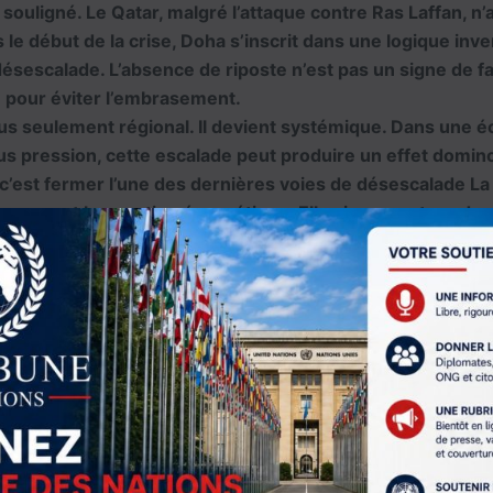
 souligné. Le Qatar, malgré l’attaque contre Ras Laffan, n’
 le début de la crise, Doha s’inscrit dans une logique inver
désescalade. L’absence de riposte n’est pas un signe de f
e pour éviter l’embrasement.
lus seulement régional. Il devient systémique. Dans une 
s pression, cette escalade peut produire un effet domino
r, c’est fermer l’une des dernières voies de désescalade L
argement la question énergétique. Elle vise un acteur de
 médiation régionale. Le Qatar parle à tous. Aux États-Uni
istes, aux Européens. Il a servi d’intermédiaire dans de
al de dialogue n’existait. Cette position repose précisém
s s’inscrire dans la logique de confrontation directe.
es tensions, Doha maintient cette posture. Ne pas répond
aux de discussion, éviter l’engrenage. Ce choix, souvent 
permet encore aujourd’hui de maintenir des espaces de d
ion extrême. En visant Ras Laffan, l’Iran fragilise l’un des
enir un minimum de dialogue. Or, sans médiateurs crédibl