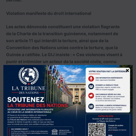
Violation manifeste du droit international
Les actes dénoncés constituent une violation flagrante
de la Charte de la transition guinéenne, notamment de
son article 11 qui interdit la torture, ainsi que de la
Convention des Nations unies contre la torture, que la
Guinée a ratifiée. Le GIJ insiste : « Ces violences visent à
punir et intimider un acteur de la société civile, connu
pour sa défense de l’État de droit. »
×
L’organisation appelle les autorités guinéennes à rompre
avec la culture de l’impunité et à traduire en justice les
auteurs de ces actes. Le Parquet de Dixinn a annoncé
l’ouverture d’une enquête le 23 juin, mais les
observateurs craignent une instruction biaisée, sous
contrôle du pouvoir militaire.
Une affaire qui résonne au-delà des frontières