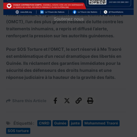
L’affaire Traoré n’est pas passée inaperçue à
l’international. L’Organisation mondiale contre la torture
Soutenez nous
(OMCT), l’un des plus grands réseaux de lutte contre les
traitements inhumains, a repris et diffusé l’alerte,
renforçant la pression sur les autorités guinéennes.
Pour SOS Torture et l’OMCT, le sort réservé à Me Traoré
est emblématique d’un recul dramatique des libertés en
Guinée. Ils réclament des garanties immédiates pour la
sécurité des défenseurs des droits humains et une
réponse judiciaire à la hauteur de la gravité des faits.
Share this Article
Étiquetté :
CNRD
Guinée
junte
Mohammed Traoré
SOS torture