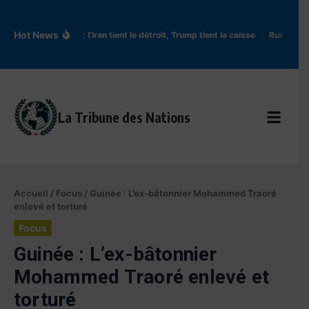
Aller au contenu
Hot News
Ormuz : l’Iran tient le détroit, Trump tient la caisse
Rus’ de Kyi
La Tribune des Nations
Accueil
/
Focus
/
Guinée : L’ex-bâtonnier Mohammed Traoré
enlevé et torturé
Focus
Guinée : L’ex-bâtonnier
Mohammed Traoré enlevé et
torturé