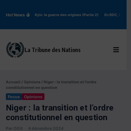
Aller au contenu
Hot News
Rus’ de Kyiv: la guerre des origines (Partie 2)
En RDC, l’épidé
La Tribune des Nations
Accueil
/
Opinions
/
Niger : la transition et l’ordre
constitutionnel en question
Focus
Opinions
Niger : la transition et l’ordre
constitutionnel en question
Par
OGG
4 décembre 2024