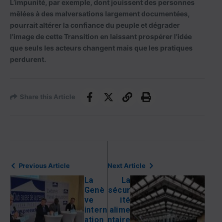
L’impunité, par exemple, dont jouissent des personnes
mêlées à des malversations largement documentées,
pourrait altérer la confiance du peuple et dégrader
l’image de cette Transition en laissant prospérer l’idée
que seuls les acteurs changent mais que les pratiques
perdurent.
Share this Article
Previous Article
Next Article
La
La
Genè
sécur
ve
ité
intern
alime
ation
ntaire