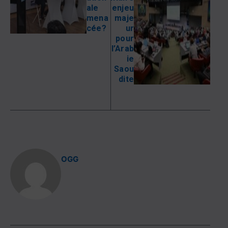
ale
enjeu
mena
maje
cée?
ur
pour
l’Arab
ie
Saou
dite
OGG