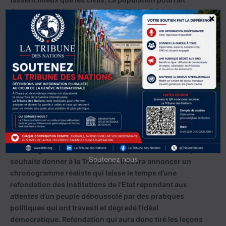
davantage adhérer à un régime militaire éclairé par le
×
souci de justice et d’équité dans la gestion des affaires
d’un pays plutôt qu’à un Pouvoir civil marqué par la
corruption, la gabegie et la restriction des libertés. Le
pays a besoin d’une vie politique vertueuse mue par le
souci commun de l’intérêt général. Aussi, convient-il à
présent de lancer les bases d’une nouvelle ère dont le
maître mot devra être la bonne gouvernance.
Gouvernance qui respecte les communautés et les
citoyens.
Afin de convaincre, le CNSP gagnerait à clarifier
davantage ses intentions et à indiquer les contours qu’il
Soutenez nous
souhaite donner à la Transition. Il devra annoncer un
chronogramme réaliste qui laisse le temps d’une
refondation des institutions de l’Etat répondant aux
attentes d’un peuple déboussolé par des pratiques
politiques qui ont travesti et dégradé l’idéal
démocratique. Refondation qui aura donc tiré les leçons