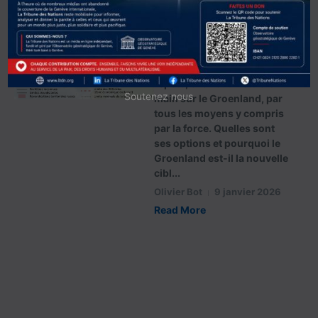
pour une prise de
possession du
Groenland
L’administration Trump le
répète, elle veut mettre la
Soutenez nous
main sur le Groenland, par
tous les moyens y compris
par la force. Quelles sont
ses options et pourquoi le
Groenland est-il la nouvelle
cibl...
Olivier Bot
9 janvier 2026
Read More