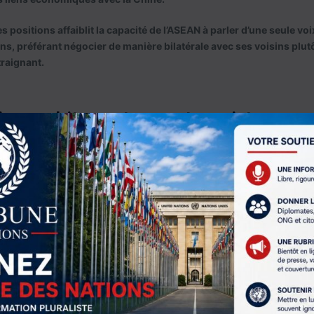
 positions affaiblit la capacité de l’ASEAN à parler d’une seule voi
ns, préférant négocier de manière bilatérale avec ses voisins plut
traignant.
s en arbitre… et en protagoniste
garant de la « liberté de navigation ». Ses navires de guerre cro
ester les revendications chinoises et démontrer leur engagement 
re cette défense du droit international, les États-Unis cherchent s
ans l’Indo-Pacifique.
aine a par ailleurs intensifié la formation d’alliances régionales :
 Inde, Japon, Australie),
, Royaume-Uni, Australie),
renforcés avec les Philippines et le Japon.