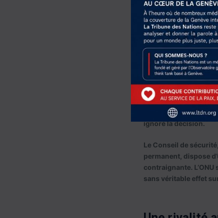
Ces dispositifs visent 
l’impression, côté chi
Le rôle effac
Dans ce contexte explo
des Nations unies sur 
déjà servi de base jur
donné raison aux Phili
ignoré la décision.
Le Conseil de sécurité
permanent, dispose d’un
contraignante. L’ONU s
sans véritable effet sur
Une rivalité 