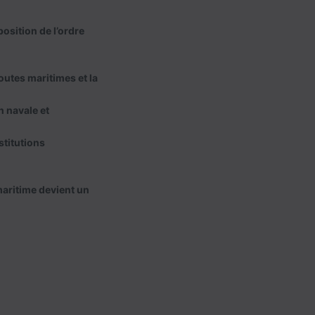
position de l’ordre
outes maritimes et la
n navale et
stitutions
maritime devient un