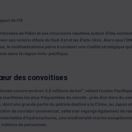
ppui de l’IA
ritoriales de Pékin et ses incursions répétées autour d’îles conte
vec ses voisins d’Asie du Sud-Est et les États-Unis. Alors que l’O
e, le multilatéralisme peine à contenir une rivalité stratégique qu
nces dans la région indo-pacifique.
œur des convoitises
onale couvre environ 3,5 millions de km², reliant l’océan Pacifique
tes maritimes les plus fréquentées du monde : près d’un tiers du 
e, dont une grande partie du pétrole destiné à la Chine, au Japon et
nction de corridor commercial, cette mer regorge également de re
otentielles d’hydrocarbures, une biodiversité marine exceptionne
 millions de personnes.