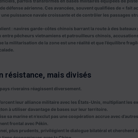
tificiels, parfois transformés en bases militaires équipées de piste
de défense aérienne. Ces avancées, souvent qualifiées de « fait ac
 une puissance navale croissante et de contrôler les passages str
lient : navires garde-côtes chinois barrant la route à des bateaux 
entre pêcheurs vietnamiens et patrouilleurs chinois, accusations
 la militarisation de la zone est une réalité et que l’équilibre fragi
calade.
n résistance, mais divisés
s pays riverains réagissent diversement.
orcent leur alliance militaire avec les États-Unis, multipliant les e
on à utiliser davantage de bases sur leur territoire.
e sa marine et n’exclut pas une coopération accrue avec d’autres
ment frontal avec Pékin.
nei
, plus prudents, privilégient le dialogue bilatéral et cherchent 
 liens économiques avec la Chine.