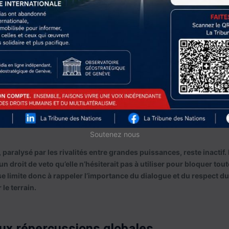
à encercler la Chine et à préserver un équilibre stratégique, mais i
nois, d’une politique d’endiguement hostile.
é de l’ONU
sif, les Nations Unies peinent à s’imposer comme médiateur. Cert
le droit de la mer (CNUDM), adoptée en 1982, définit les droits mar
idique à un arbitrage important : en 2016, la Cour permanente d’arb
ppines, rejetant les revendications chinoises. Mais Pékin a pure
Soutenez nous
, paralysé par les rivalités entre grandes puissances, reste inacti
 droit de veto qu’elle n’hésiterait pas à utiliser pour bloquer tou
e limite donc à rappeler l’importance du dialogue et du respect du 
 le terrain.
aux répercussions globales