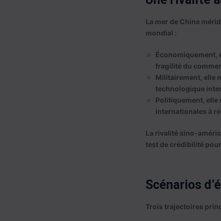
La mer de Chine méridio
mondial :
Économiquement
,
fragilité du commer
Militairement
, elle
technologique inte
Politiquement
, ell
internationales à ré
La rivalité sino-améri
test de crédibilité p
Scénarios d’
Trois trajectoires prin