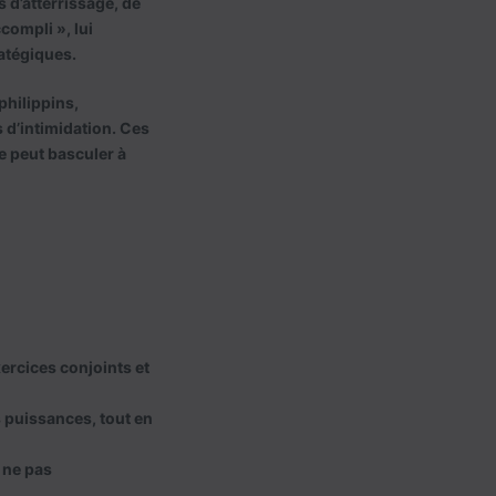
s d’atterrissage, de
compli », lui
atégiques.
philippins,
 d’intimidation. Ces
le peut basculer à
xercices conjoints et
 puissances, tout en
à ne pas