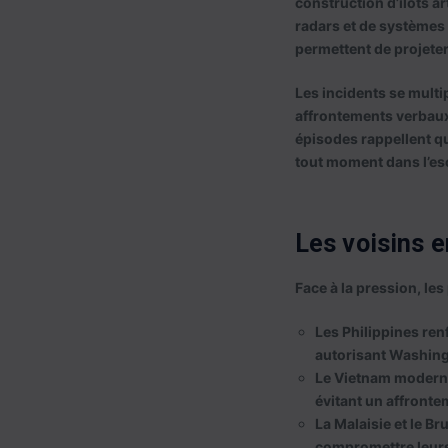
construction d’îlots ar
radars et de systèmes 
permettent de projeter
Les incidents se multip
affrontements verbaux 
épisodes rappellent que
tout moment dans l’es
Les voisins e
Face à la pression, le
Les
Philippines
renf
autorisant Washingt
Le
Vietnam
modernis
évitant un affronte
La
Malaisie
et le
Bru
compromettre leurs