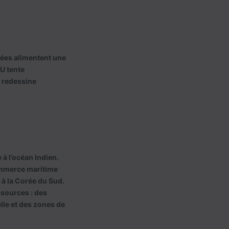
stées alimentent une
NU tente
i redessine
 à l’océan Indien.
commerce maritime
 à la Corée du Sud.
ssources : des
lle et des zones de