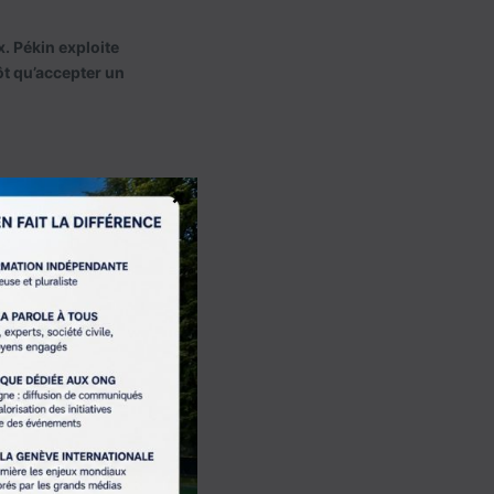
x. Pékin exploite
ôt qu’accepter un
×
isent régulièrement
envers les alliés
urtout à contenir