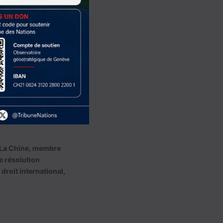
ls alimentent aussi
es, la Convention
itimes des États et a
itrage de La Haye a
ment et simplement
f. La Chine, membre
te résolution
droit international,