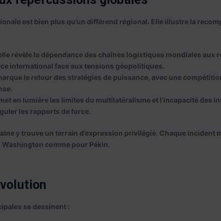
nale est bien plus qu’un différend régional. Elle illustre la recom
 elle révèle la dépendance des chaînes logistiques mondiales aux r
ce international face aux tensions géopolitiques.
 marque le retour des stratégies de puissance, avec une compétitio
nse.
e met en lumière les limites du multilatéralisme et l’incapacité des in
guler les rapports de force.
caine y trouve un terrain d’expression privilégié. Chaque incident 
our Washington comme pour Pékin.
évolution
cipales se dessinent :