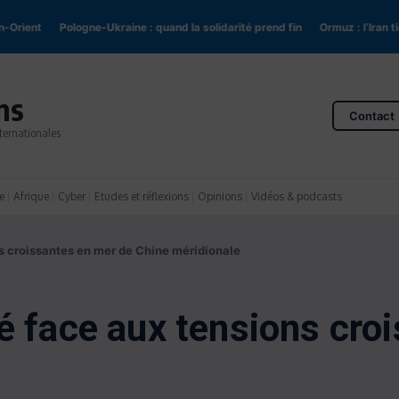
ent
Pologne-Ukraine : quand la solidarité prend fin
Ormuz : l’Iran tient l
ns
Contact
ternationales
e
Afrique
Cyber
Etudes et réflexions
Opinions
Vidéos & podcasts
ns croissantes en mer de Chine méridionale
é face aux tensions cro