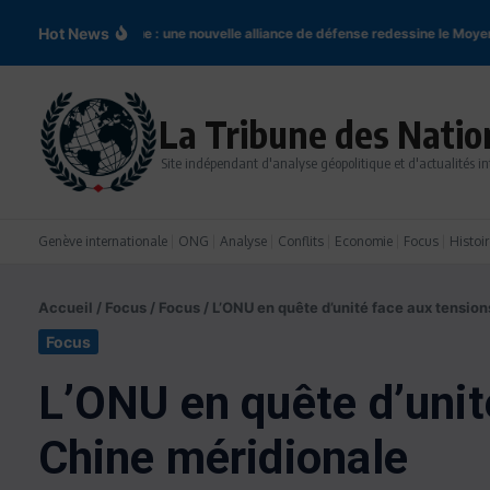
Aller au contenu
Hot News
ord de La Mecque : une nouvelle alliance de défense redessine le Moyen-Ori
La Tribune des Natio
Site indépendant d'analyse géopolitique et d'actualités in
Genève internationale
ONG
Analyse
Conflits
Economie
Focus
Histoir
Accueil
/
Focus
/
Focus
/
L’ONU en quête d’unité face aux tensio
Focus
L’ONU en quête d’unit
Chine méridionale