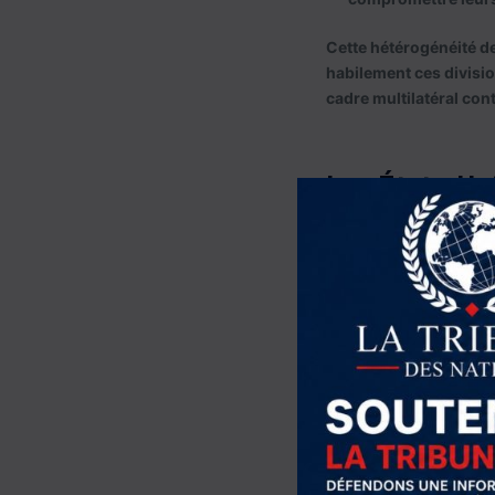
Cette hétérogénéité des
habilement ces divisio
cadre multilatéral con
Les États-Uni
Washington se pose en 
dans la zone pour cont
régionaux. Mais derriè
l’expansion chinoise d
L’administration améric
le
Quad
(États-Unis,
l’
AUKUS
(États-Unis
et des partenariats 