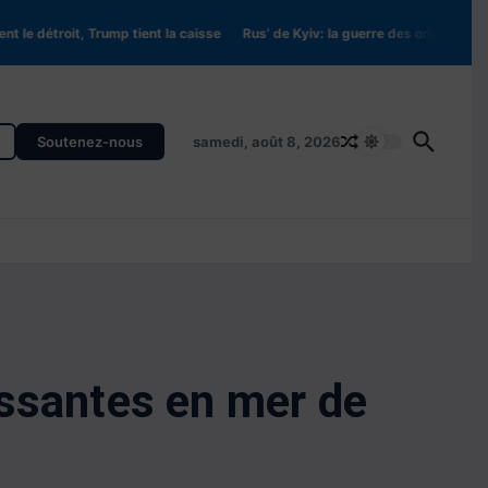
e détroit, Trump tient la caisse
Rus’ de Kyiv: la guerre des origines (Partie 2
Soutenez-nous
samedi, août 8, 2026
issantes en mer de