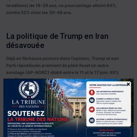
israéliens) de 18-29 ans, ce pourcentage atteint 64%,
contre 52% chez les 30-49 ans.
La politique de Trump en Iran
désavouée
Déjà en fâcheuse posture dans l’opinion, Trump et son
Parti républicain prennent de plein fouet un autre
sondage (AP-NORC) établi entre le 11 et le 17 juin: 65%
des Etatsuniens désapprouvent la politique de leur
×
président en Iran.
Dingo Donald a beau gesticuler à Versailles pour
promouvoir l’accord sur le cessez-le-feu avec l’Iran, en le
présentant comme son éclatante victoire, même les
Etatsuniens commencent fortement à en douter. D’où la
colère de Trump contre le chef du gouvernement
israélien qui l’avait persuadé de frapper l’Iran.