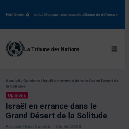
Aller au contenu
Hot News
Accord de La Mecque : une nouvelle alliance de défense redessin
La Tribune des Nations
Accueil
/
Opinions
/
Israël en errance dans le Grand Désert de
la Solitude
Opinions
Israël en errance dans le
Grand Désert de la Solitude
Par
Jean-Noël Cuénod
6 juillet 2026