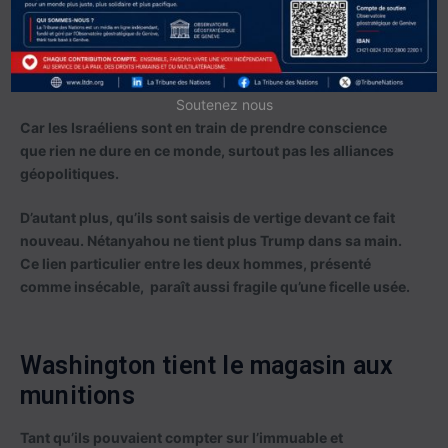
Cette guerre qui devait assurer à Nétanyahou sa
réélection dans quatre mois et une gloire durable sera-t-
elle son tombeau politique?
Soutenez nous
Car les Israéliens sont en train de prendre conscience
que rien ne dure en ce monde, surtout pas les alliances
géopolitiques.
D’autant plus, qu’ils sont saisis de vertige devant ce fait
nouveau. Nétanyahou ne tient plus Trump dans sa main.
Ce lien particulier entre les deux hommes, présenté
comme insécable, paraît aussi fragile qu’une ficelle usée.
Washington tient le magasin aux
munitions
Tant qu’ils pouvaient compter sur l’immuable et