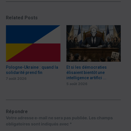
Related Posts
Pologne-Ukraine : quand la
Et si les démocraties
solidarité prend fin
élisaient bientôt une
intelligence artifici ...
7 août 2026
5 août 2026
Répondre
Votre adresse e-mail ne sera pas publiée.
Les champs
obligatoires sont indiqués avec
*