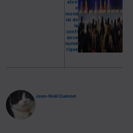
atoir
e
mond
ial de
la
confi
ance
numé
rique
Jean-Noël Cuénod