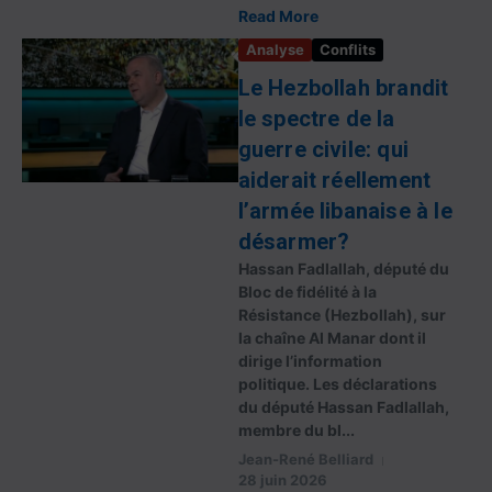
Read More
Analyse
Conflits
Le Hezbollah brandit
le spectre de la
guerre civile: qui
aiderait réellement
l’armée libanaise à le
désarmer?
Hassan Fadlallah, député du
Bloc de fidélité à la
Résistance (Hezbollah), sur
la chaîne Al Manar dont il
dirige l’information
politique. Les déclarations
du député Hassan Fadlallah,
membre du bl...
Jean-René Belliard
28 juin 2026