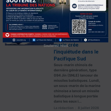
15 juillet 2026
Read More
Conflits
Focus
Le test d’un missile
balistique chinois
tiré depuis un sous-
marin crée
Soutenez nous
l’inquiétude dans le
Pacifique Sud
Sous-marin chinois de
dernière génération, type
094 Jin (SNLE) lanceur de
missiles balistiques. Lundi,
un sous-marin de la marine
chinoise a lancé un missile
balistique à longue portée
dans les eaux i...
La rédaction
8 juillet 2026