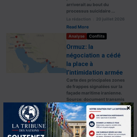
arriverait au bout du
processus suicidaire ...
La rédaction
20 juillet 2026
Read More
Analyse
Conflits
Ormuz: la
négociation a cédé
la place à
l’intimidation armée
Carte des principales zones
de frappes signalées sur la
façade maritime iranienne.
Source: document transmis
par l’auteur. La reprise des
×
frappes américaines contre
les capacités militaires
iraniennes...
Jean-René Belliard