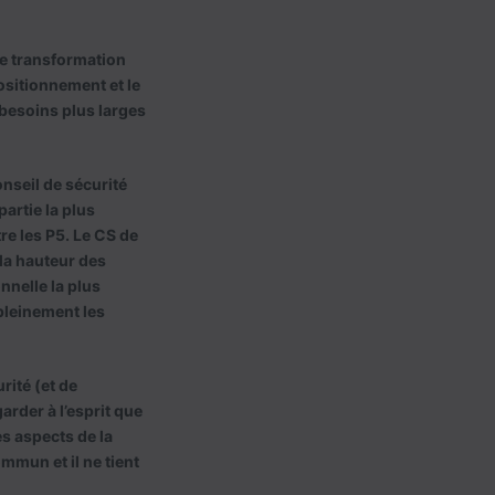
ne transformation
positionnement et le
 besoins plus larges
onseil de sécurité
artie la plus
re les P5. Le CS de
la hauteur des
nnelle la plus
 pleinement les
rité (et de
arder à l’esprit que
s aspects de la
mmun et il ne tient