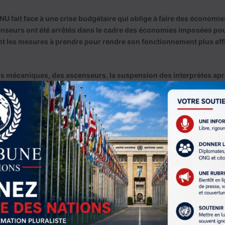
NU fait face à une crise budgétaire qui oblige à faire des économie
enseurs ont été arrêtés dans le cadre des économies imposées pou
nt les mesures à prendre pour rendre son fonctionnement plus eff
iers mécaniques, des ascenseurs, la suspension des interprètes apr
ation des salles pour les négociations ne sont bien sûr que des mes
hangement durable à la santé financière globale de l’organisatio
re par balle avec un pansement.
 crises de liquidité n’est pas un secret. L’accumulation d’arriérés 
rdinaire et le budget des opérations de maintien de la paix, ce qui
e. À un moment donné, nous exhortons la direction de l’ONU à être p
ort qualité-prix, d’autre part, nous leur perdons leur temps à cause
uxquels la direction doit faire face quotidiennement. On estime 
écennie, 40 à 50 États n’ont pas payé leur contribution statutaire 
ontributeur de l’ONU est également son plus grand débiteur, tant 
ires au budget ordinaire de l’ONU qu’en termes d’opérations de mai
alement à la traîne, y compris le deuxième plus grand contributeur.