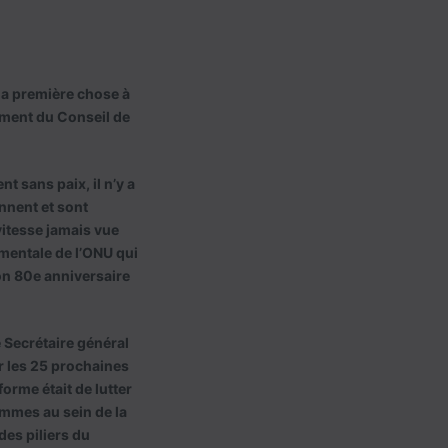
 la première chose à
ement du Conseil de
t sans paix, il n’y a
nnent et sont
vitesse jamais vue
mentale de l’ONU qui
son 80e anniversaire
 Secrétaire général
r les 25 prochaines
forme était de lutter
emmes au sein de la
des piliers du