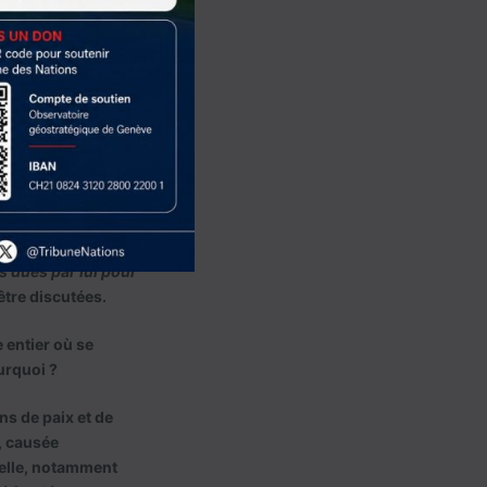
la Cinquième
aines mesures sont
lle à une
aintien de la paix.
serves de l’ONU et
générale. À l’heure
s Unies qui est en
e vote à l’Assemblée
s dues par lui pour
être discutées.
 entier où se
urquoi ?
ns de paix et de
é, causée
helle, notamment