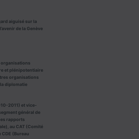
rd aiguisé sur la
 l’avenir de la Genève
 organisations
e et plénipotentiaire
tres organisations
la diplomatie
10-2011) et vice-
 segment général de
les rapports
iale), au CAT (Comité
au CDE (Bureau