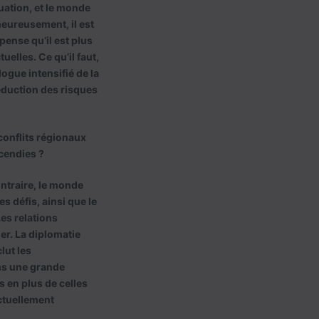
tuation, et le monde
heureusement, il est
ense qu’il est plus
elles. Ce qu’il faut,
ogue intensifié de la
réduction des risques
conflits régionaux
ncendies ?
ontraire, le monde
s défis, ainsi que le
Les relations
er. La diplomatie
lut les
ans une grande
 en plus de celles
actuellement