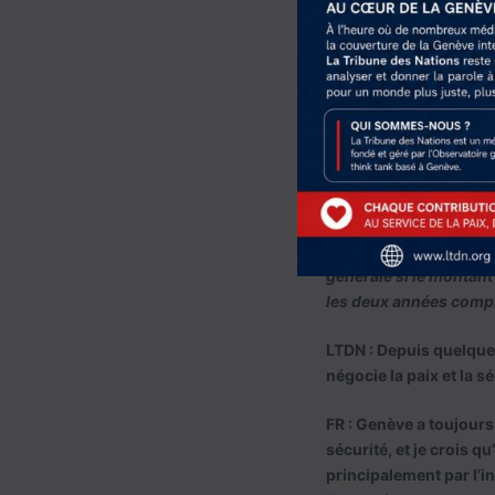
budgétaires restrictiv
Commission, ne laissen
Le SG a fait plusieurs
déjà mises en œuvre da
budgétisation annuelle 
Parmi les autres sugge
l’abaissement du seuil
actuelle, l’Article 19 
retard dans le paiemen
générale si le montant
les deux années compl
LTDN : Depuis quelque
négocie la paix et la s
FR : Genève a toujours
sécurité, et je crois q
principalement par l’i