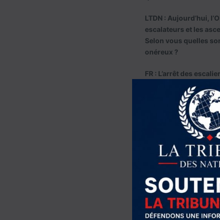
LTDN : Aujourd’hui, l’O
escalateurs et les asc
Selon vous quelles so
onéreux ?
FR : L’arrêt des escal
limitation de l’utilis
n’apporteront aucun c
pas traiter une blessu
La principale cause des
béants dans le budget o
prévisibilité financièr
offrir un meilleur rapp
trésorerie perturbés a
cours de la dernière d
temps. Le plus grand c
contributions obligato
D’autres États sont ég