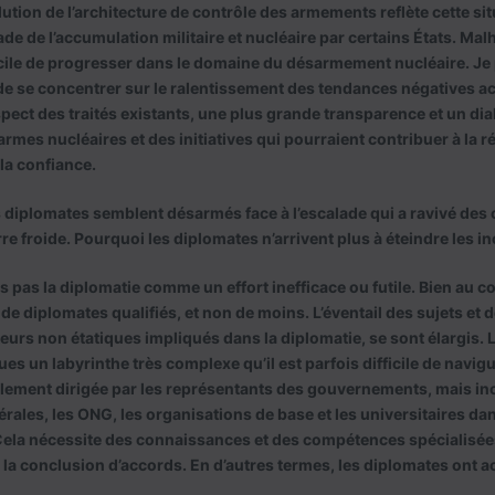
lution de l’architecture de contrôle des armements reflète cette si
de de l’accumulation militaire et nucléaire par certains États. Mal
icile de progresser dans le domaine du désarmement nucléaire. Je p
de se concentrer sur le ralentissement des tendances négatives actu
pect des traités existants, une plus grande transparence et un dial
armes nucléaires et des initiatives qui pourraient contribuer à la 
la confiance.
s diplomates semblent désarmés face à l’escalade qui a ravivé des 
re froide. Pourquoi les diplomates n’arrivent plus à éteindre les i
s pas la diplomatie comme un effort inefficace ou futile. Bien au c
de diplomates qualifiés, et non de moins. L’éventail des sujets et de
teurs non étatiques impliqués dans la diplomatie, se sont élargis. 
s un labyrinthe très complexe qu’il est parfois difficile de navigu
lement dirigée par les représentants des gouvernements, mais inc
érales, les ONG, les organisations de base et les universitaires d
Cela nécessite des connaissances et des compétences spécialisées
e la conclusion d’accords. En d’autres termes, les diplomates ont 