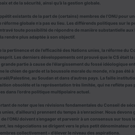
ix et de la sécurité, ainsi qu’à la gestion globale.
’appétit existants de la part de (certains) membres de l’ONU pour u
 réforme globale n’a pas eu lieu. Les différends politiques sur le 
ntravé toute possibilité de répondre de manière substantielle aux
 la rendre plus adaptée à son objectif.
 la pertinence et de l’efficacité des Nations unies, la réforme du C
’esprit. Les derniers développements ont prouvé que le CS était la p
 grande partie à cause de l’élargissement du fossé idéologique ent
 le chien de garde et la boussole morale du monde, n’a pas été à 
sraël/Palestine, au Soudan et dans d’autres pays. La faille institutio
ition obsolète et la représentation très limitée, qui ne reflète pas
s dans l’ordre politique multipolaire actuel.
rtant de noter que les révisions fondamentales du Conseil de sécu
 unies, d’ailleurs) prennent du temps à s’enraciner. Nous devons g
de l’ONU doivent s’engager et parvenir à un consensus sur tous le
nt, les négociations se dirigent vers le plus petit dénominateur co
membres collectivement – d’élever le niveau des aspirations.