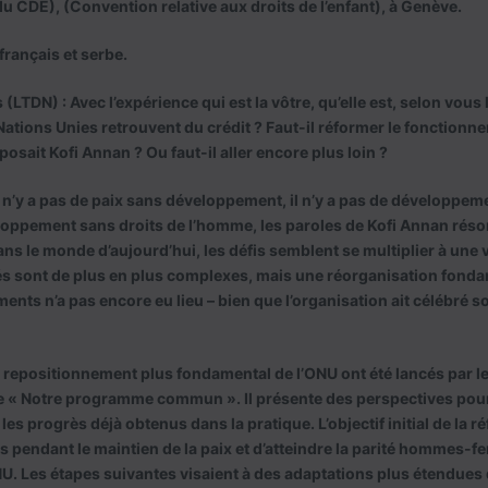
u CDE), (Convention relative aux droits de l’enfant), à Genève.
 français et serbe.
(LTDN) : Avec l’expérience qui est la vôtre, qu’elle est, selon vous
ations Unies retrouvent du crédit ? Faut-il réformer le fonctionn
osait Kofi Annan ? Ou faut-il aller encore plus loin ?
 n’y a pas de paix sans développement, il n’y a pas de développemen
loppement sans droits de l’homme, les paroles de Kofi Annan réso
ans le monde d’aujourd’hui, les défis semblent se multiplier à une 
és sont de plus en plus complexes, mais une réorganisation fonda
ments n’a pas encore eu lieu – bien que l’organisation ait célébré 
n repositionnement plus fondamental de l’ONU ont été lancés par le
lée « Notre programme commun ». Il présente des perspectives pou
les progrès déjà obtenus dans la pratique. L’objectif initial de la ré
s pendant le maintien de la paix et d’atteindre la parité hommes-f
NU. Les étapes suivantes visaient à des adaptations plus étendues 