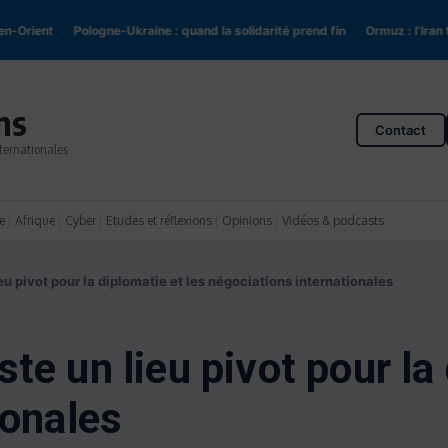
ient
Pologne-Ukraine : quand la solidarité prend fin
Ormuz : l’Iran tient 
ns
Contact
ternationales
e
Afrique
Cyber
Etudes et réflexions
Opinions
Vidéos & podcasts
u pivot pour la diplomatie et les négociations internationales
e un lieu pivot pour la 
ionales