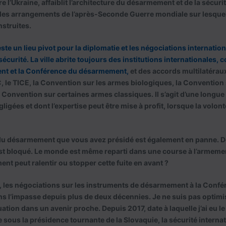
e l’Ukraine, affaiblit l’architecture du désarmement et de la sécuri
e les arrangements de l’après-Seconde Guerre mondiale sur lesquels
struites.
te un lieu pivot pour la diplomatie et les négociations internationa
sécurité.
La ville abrite toujours des institutions internationales,
ent et la Conférence du désarmement,
et des accords multilatéraux
NC, le TICE, la Convention sur les armes biologiques, la Convention
 Convention sur certaines armes classiques. Il s’agit d’une longue 
ligées et dont l’expertise peut être mise à profit, lorsque la volont
du désarmement que vous avez présidé est également en panne. 
t bloqué. Le monde est même reparti dans une course à l’armeme
nt peut ralentir ou stopper cette fuite en avant ?
 les négociations sur les instruments de désarmement à la Confé
 l’impasse depuis plus de deux décennies. Je ne suis pas optimi
tuation dans un avenir proche. Depuis 2017, date à laquelle j’ai eu le
 sous la présidence tournante de la Slovaquie, la sécurité internat