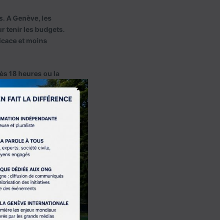
s. A Genève, les
r tenir les budgets.
icace et moins
ès 18 heures ou la
ures temporaires qui
×
n. Nous ne pouvons
crée des trous
 entrave la
lus efficace et à
 de flux de
que chaque année au
intégralement ou à
en termes de
ntien de la paix.
 Les règles