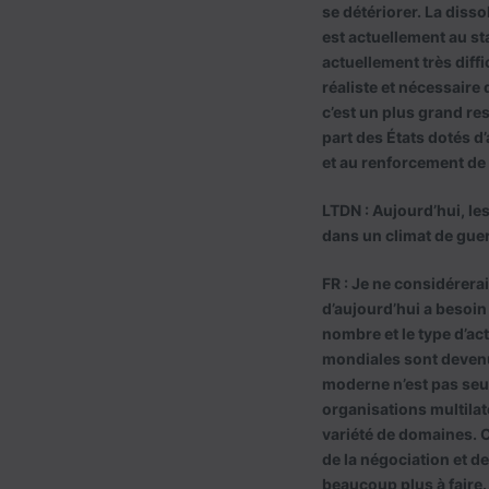
se détériorer. La disso
est actuellement au sta
actuellement très diff
réaliste et nécessaire 
c’est un plus grand res
part des États dotés d’
et au renforcement de 
LTDN : Aujourd’hui, le
dans un climat de guer
FR : Je ne considérerai
d’aujourd’hui a besoin 
nombre et le type d’ac
mondiales sont devenue
moderne n’est pas seu
organisations multilat
variété de domaines. 
de la négociation et d
beaucoup plus à faire.