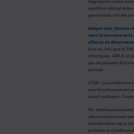
l’agression russe contr
équilibre délicat entr
genevoises ont été con
Malgré cela, Genève res
dans le domaine de la 
affaires de désarmem
jour ici, tels que le T
chimiques, l’APLC et la
qui ne peuvent être nég
permet.
LTDN : La conférence 
son fonctionnement es
aussi nucléaire. Comme
FR : Malheureusement,
désarmement sont dans
l’amélioration de la si
présider la Conférence