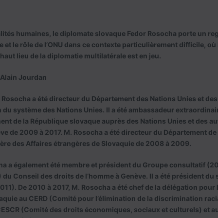
lités humaines, le diplomate slovaque Fedor Rosocha porte un rega
e et le rôle de l’ONU dans ce contexte particulièrement difficile, où
ut lieu de la diplomatie multilatérale est en jeu.
 Alain Jourdan
 Rosocha a été directeur du Département des Nations Unies et des
n du système des Nations Unies. Il a été ambassadeur extraordinair
ent de la République slovaque auprès des Nations Unies et des au
ve de 2009 à 2017. M. Rosocha a été directeur du Département de 
re des Affaires étrangères de Slovaquie de 2008 à 2009.
 a également été membre et président du Groupe consultatif (20
du Conseil des droits de l’homme à Genève. Il a été président du
1). De 2010 à 2017, M. Rosocha a été chef de la délégation pour 
aquie au CERD (Comité pour l’élimination de la discrimination rac
 CESCR (Comité des droits économiques, sociaux et culturels) et 