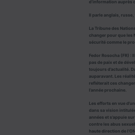
d’information auprès d
Il parle anglais, russe,
La Tribune des Nations 
changer pour que les N
sécurité comme le prop
Fedor Rosocha (FR) : Il
pas de paix et de déve
toujours d’actualité. D
auparavant. Les réalit
refléterait ces change
l’année prochaine.
Les efforts en vue d’u
dans sa vision intitu
années et s’appuie sur 
contre les abus sexuel
haute direction de l’O