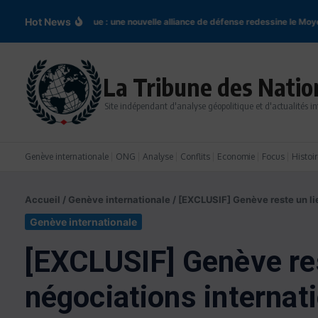
Aller au contenu
Hot News
cord de La Mecque : une nouvelle alliance de défense redessine le Moyen-Or
La Tribune des Natio
Site indépendant d'analyse géopolitique et d'actualités in
Genève internationale
ONG
Analyse
Conflits
Economie
Focus
Histoir
Accueil
/
Genève internationale
/
[EXCLUSIF] Genève reste un lie
Genève internationale
[EXCLUSIF] Genève rest
négociations internat