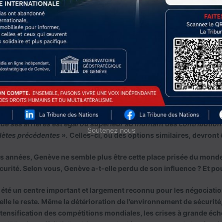
es, qui dictent de soumettre toute proposition à l’approbation de 
t aucune place à la flexibilité de gestion.
 propositions pour améliorer la situation financière de l’ONU. Cert
ns la pratique ; tels que le passage d’une budgétisation semestrie
ainsi que la centralisation de la trésorerie pour les missions de m
stions figurent l’augmentation des contributions annuelles aux ré
 de dette au-delà duquel les États perdent leur vote à l’Assemblée 
de la Charte dispose que «
Tout Membre de l’Organisation des Nation
t de ses contributions financières à l’Organisation n’a pas droit d
 de ses arriérés est égal ou supérieur au montant des contribution
Soutenez nous
ètes précédentes ».
Celles-ci, ou des options similaires, devront 
s années, Genève ne semble plus être cette place prisée du monde
écurité. Selon vous, Genève a-t-elle perdu de son influence ? Et po
 été un centre important et largement reconnu pour les négociatio
u’elle le reste. Même la détérioration de l’environnement de sécurit
ntensification des compétitions mondiales, les crises à grande éc