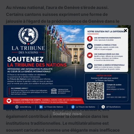
Au niveau national, l’aura de Genève s’érode aussi.
Certains cantons suisses expriment une forme de
jalousie à l’égard de la prédominance de Genève dans le
paysage international. La montée de discours populistes
×
évoquant les coûts supposés de l’action onusienne en
Suisse amplifie ce ressentiment. En 2020, une initiative
parlementaire proposait même de revoir à la baisse la
contribution helvétique aux institutions internationales.
Bien que rejetée, cette initiative est révélatrice d’un
sentiment croissant d’épuisement.
Les réseaux sociaux et le chaos informationnel
En parallèle des mutations géopolitiques, la révolution
numérique accentue le chaos. Les réseaux sociaux, tout
en offrant une tribune à une pluralité d’acteurs, ont
Soutenez nous
également contribué à miner la confiance dans les
institutions traditionnelles. Le multilatéralisme est
souvent caricaturé comme une élégante mais inefficace