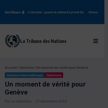
Aller au contenu
Hot News
Pologne-Ukraine : quand la solidarité prend fin
Ormuz : l’Iran t
La Tribune des Nations
Accueil
/
Opinions
/
Un moment de vérité pour Genève
Genève internationale
Opinions
Un moment de vérité pour
Genève
Par
La rédaction
27 décembre 2024