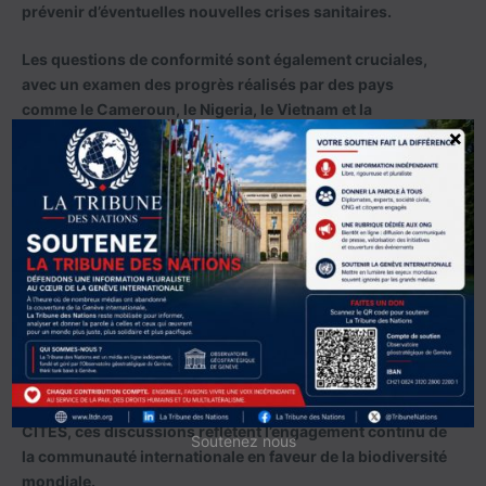
prévenir d’éventuelles nouvelles crises sanitaires.
Les questions de conformité sont également cruciales,
avec un examen des progrès réalisés par des pays
comme le Cameroun, le Nigeria, le Vietnam et la
République démocratique du Congo dans la mise en
×
œuvre de la Convention. Les défis liés au commerce
illégal, à l’élevage en captivité et à la législation nationale
sont analysés pour renforcer l’efficacité de la CITES.
Cette 78e réunion du Comité permanent est donc un
moment décisif pour évaluer les avancées et les défis
dans la conservation des espèces menacées. Les
décisions prises à Genève auront un impact significatif
sur les politiques de conservation et de commerce
durable, préparant le terrain pour la CoP20 à
Samarcande. À l’approche du 50e anniversaire de la
CITES, ces discussions reflètent l’engagement continu de
Soutenez nous
la communauté internationale en faveur de la biodiversité
mondiale.