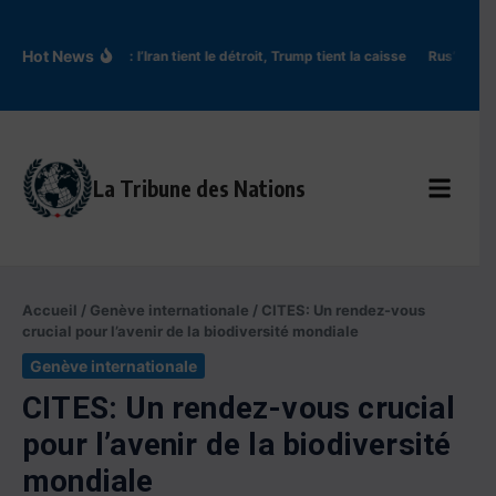
Aller au contenu
Hot News
Ormuz : l’Iran tient le détroit, Trump tient la caisse
Rus’ de Kyiv
La Tribune des Nations
Accueil
/
Genève internationale
/
CITES: Un rendez-vous
crucial pour l’avenir de la biodiversité mondiale
Genève internationale
CITES: Un rendez-vous crucial
pour l’avenir de la biodiversité
mondiale