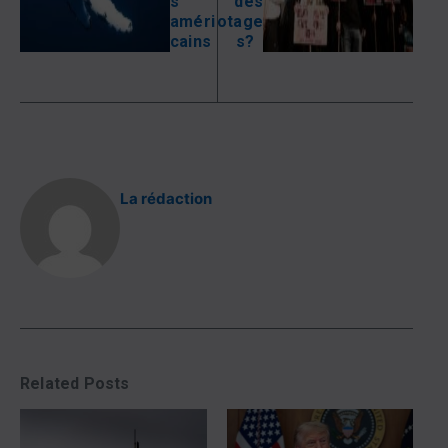
s
des
améri
otage
cains
s?
La rédaction
Related Posts