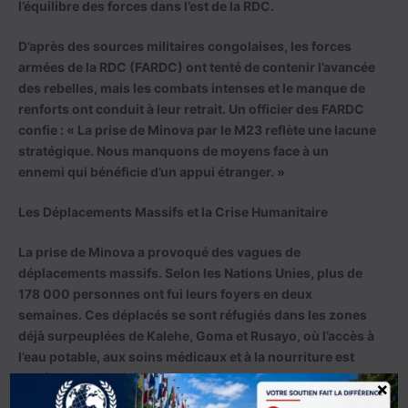
l’équilibre des forces dans l’est de la RDC.
D’après des sources militaires congolaises, les forces
armées de la RDC (FARDC) ont tenté de contenir l’avancée
des rebelles, mais les combats intenses et le manque de
renforts ont conduit à leur retrait. Un officier des FARDC
confie : « La prise de Minova par le M23 reflète une lacune
stratégique. Nous manquons de moyens face à un
ennemi qui bénéficie d’un appui étranger. »
Les Déplacements Massifs et la Crise Humanitaire
La prise de Minova a provoqué des vagues de
déplacements massifs. Selon les Nations Unies, plus de
178 000 personnes ont fui leurs foyers en deux
semaines. Ces déplacés se sont réfugiés dans les zones
déjà surpeuplées de Kalehe, Goma et Rusayo, où l’accès à
l’eau potable, aux soins médicaux et à la nourriture est
extrêmement limité.
×