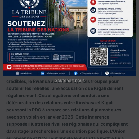
La MONUSCO, bien que présente dans la région, se
trouve dans une situation délicate. Son retrait du Sud-
Kivu en juin 2024 a laissé un vide sécuritaire que le M23
exploite. Ndeye Khady Lo, porte-parole de la mission
onusienne, souligne : « Nos ressources sont concentrées
sur la protection de Goma et de ses environs. Nous
faisons face à un défi colossal pour assurer la sécurité
des civils dans d’autres zones. »
Les soupçons d’un soutien militaire rwandais au M23
continuent d’alimenter les tensions. Selon des rapports
Soutenez nous
crédibles, le Rwanda aurait déployé des troupes pour
soutenir les rebelles, une accusation que Kigali dément
régulièrement. Ces allégations ont conduit à une
détérioration des relations entre Kinshasa et Kigali,
poussant la RDC à rompre ses relations diplomatiques
avec son voisin en janvier 2025. Cette ingérence
supposée illustre les rivalités régionales qui compliquent
davantage la recherche d’une solution pacifique. L’Union
européenne et l’ONU ont appelé le Rwanda à mettre fin à