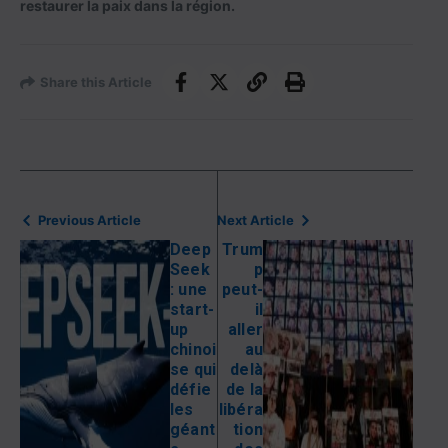
restaurer la paix dans la région.
Share this Article
Previous Article
Next Article
Deep
Trum
Seek
p
: une
peut-
start-
il
up
aller
chinoi
au
se qui
delà
défie
de la
les
libéra
géant
tion