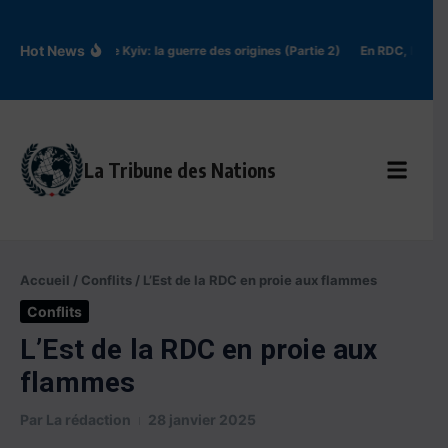
Aller au contenu
Hot News
Rus’ de Kyiv: la guerre des origines (Partie 2)
En RDC, l’épidé
La Tribune des Nations
Accueil
/
Conflits
/
L’Est de la RDC en proie aux flammes
Conflits
L’Est de la RDC en proie aux
flammes
Par
La rédaction
28 janvier 2025